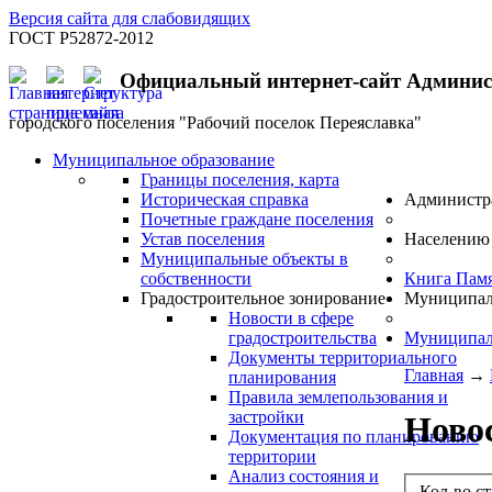
Версия сайта для слабовидящих
ГОСТ Р52872-2012
Официальный интернет-сайт Админи
городского поселения "Рабочий поселок Переяславка"
Муниципальное образование
Границы поселения, карта
Историческая справка
Администр
Почетные граждане поселения
Устав поселения
Населению
Муниципальные объекты в
собственности
Книга Пам
Градостроительное зонирование
Муниципал
Новости в сфере
градостроительства
Муниципал
Документы территориального
Главная
→
планирования
Правила землепользования и
застройки
Новос
Документация по планированию
территории
Анализ состояния и
Кол-во с