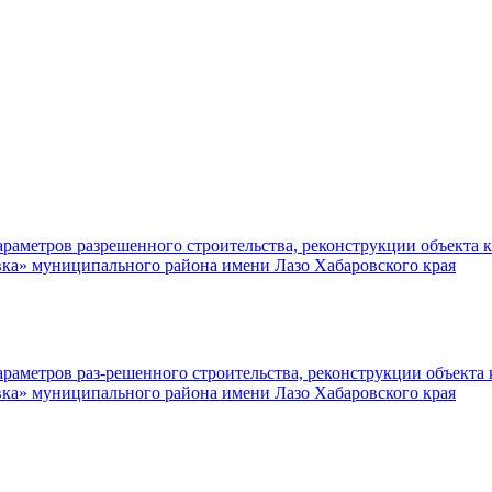
раметров разрешенного строительства, реконструкции объекта к
вка» муниципального района имени Лазо Хабаровского края
раметров раз-решенного строительства, реконструкции объекта 
вка» муниципального района имени Лазо Хабаровского края