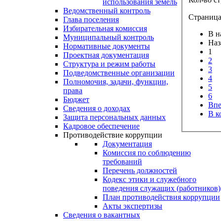
использования земель
Ведомственный контроль
Страница 
Глава поселения
Избирательная комиссия
В н
Муниципальный контроль
Наз
Нормативные документы
1
Проектная документация
2
Структура и режим работы
3
Подведомственные организации
4
Полномочия, задачи, функции,
5
права
6
Бюджет
Впе
Сведения о доходах
В к
Защита персональных данных
Кадровое обеспечение
Противодействие коррупции
Документация
Комиссия по соблюдению
требований
Перечень должностей
Кодекс этики и служебного
поведения служащих (работников)
План противодействия коррупции
Акты экспертизы
Сведения о вакантных