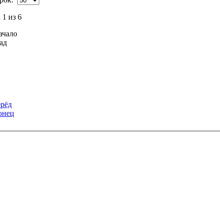
1 из 6
ачало
ад
рёд
онец