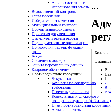
...
Анализ состояния и
использования земель
Ведомственный контроль
Глава поселения
Адм
Избирательная комиссия
Муниципальный контроль
Нормативные документы
рег
Проектная документация
Структура и режим работы
Подведомственные организации
Полномочия, задачи, функции,
права
Кол-во с
Бюджет
Сведения о доходах
Страница 
Защита персональных данных
Кадровое обеспечение
В н
Противодействие коррупции
Наз
Документация
1
Комиссия по соблюдению
2
требований
Впе
Перечень должностей
В к
Кодекс этики и служебного
поведения служащих (работников)
План противодействия коррупции
Акты экспертизы