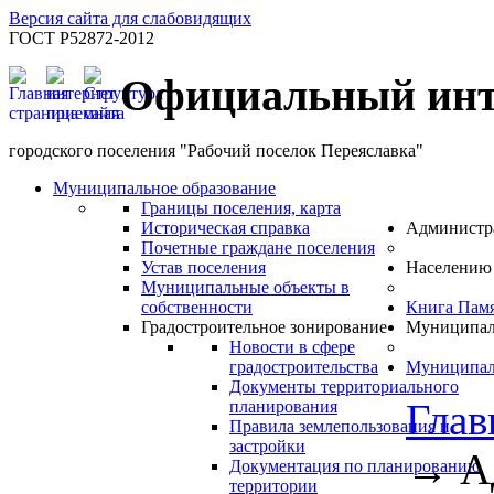
Версия сайта для слабовидящих
ГОСТ Р52872-2012
Официальный инт
городского поселения "Рабочий поселок Переяславка"
Муниципальное образование
Границы поселения, карта
Историческая справка
Администр
Почетные граждане поселения
Устав поселения
Населению
Муниципальные объекты в
собственности
Книга Пам
Градостроительное зонирование
Муниципал
Новости в сфере
градостроительства
Муниципал
Документы территориального
Глав
планирования
Правила землепользования и
застройки
→
А
Документация по планированию
территории