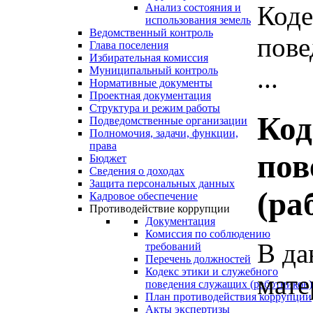
Коде
Анализ состояния и
использования земель
Ведомственный контроль
пове
Глава поселения
Избирательная комиссия
...
Муниципальный контроль
Нормативные документы
Проектная документация
Структура и режим работы
Код
Подведомственные организации
Полномочия, задачи, функции,
права
пов
Бюджет
Сведения о доходах
Защита персональных данных
(ра
Кадровое обеспечение
Противодействие коррупции
Документация
Комиссия по соблюдению
В да
требований
Перечень должностей
Кодекс этики и служебного
мате
поведения служащих (работников)
План противодействия коррупции
Акты экспертизы