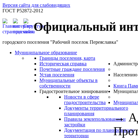
Версия сайта для слабовидящих
ГОСТ Р52872-2012
Официальный инт
городского поселения "Рабочий поселок Переяславка"
Муниципальное образование
Границы поселения, карта
Историческая справка
Администр
Почетные граждане поселения
Устав поселения
Населению
Муниципальные объекты в
собственности
Книга Пам
Градостроительное зонирование
Муниципал
Новости в сфере
градостроительства
Муниципал
Документы территориального
→
А
планирования
Правила землепользования и
застройки
Прот
Документация по планированию
территории