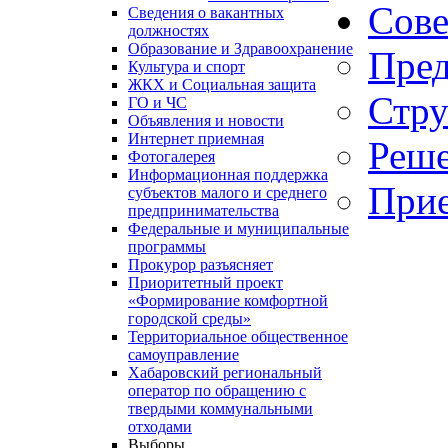
Сове
Сведения о вакантных
должностях
Образование и Здравоохранение
Пред
Культура и спорт
ЖКХ и Социальная защита
Стру
ГО и ЧС
Объявления и новости
Интернет приемная
Реше
Фотогалерея
Информационная поддержка
Прие
субъектов малого и среднего
предпринимательства
Федеральные и муниципальные
программы
Прокурор разъясняет
Приоритетный проект
«Формирование комфортной
городской среды»
Территориальное общественное
самоуправление
Хабаровский региональный
оператор по обращению с
твердыми коммунальными
отходами
Выборы