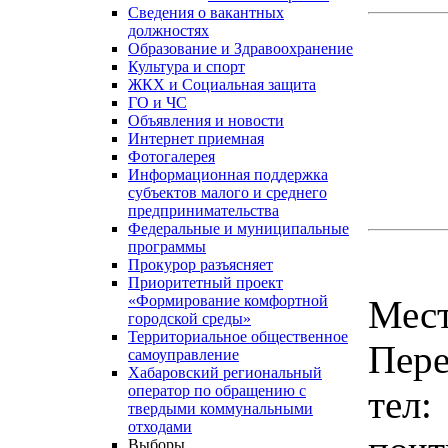
Сведения о вакантных
должностях
Образование и Здравоохранение
Культура и спорт
ЖКХ и Социальная защита
ГО и ЧС
Объявления и новости
Интернет приемная
Фотогалерея
Информационная поддержка
субъектов малого и среднего
предпринимательства
Федеральные и муниципальные
программы
Прокурор разъясняет
Приоритетный проект
«Формирование комфортной
Мес
городской среды»
Территориальное общественное
Пере
самоуправление
Хабаровский региональный
оператор по обращению с
тел:
твердыми коммунальными
отходами
Выборы