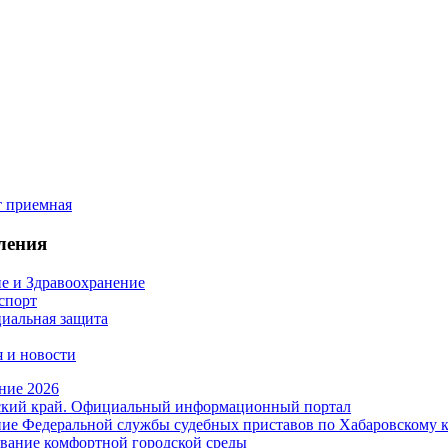
ления
е и Здравоохранение
 спорт
иальная защита
 и новости