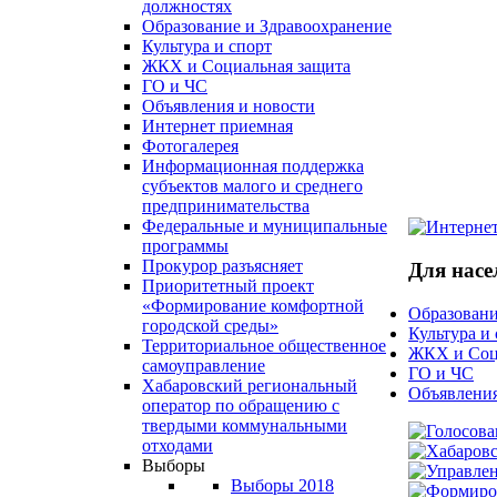
должностях
Образование и Здравоохранение
Культура и спорт
ЖКХ и Социальная защита
ГО и ЧС
Объявления и новости
Интернет приемная
Фотогалерея
Информационная поддержка
субъектов малого и среднего
предпринимательства
Федеральные и муниципальные
программы
Прокурор разъясняет
Для насе
Приоритетный проект
«Формирование комфортной
Образовани
городской среды»
Культура и
Территориальное общественное
ЖКХ и Соц
самоуправление
ГО и ЧС
Хабаровский региональный
Объявления
оператор по обращению с
твердыми коммунальными
отходами
Выборы
Выборы 2018