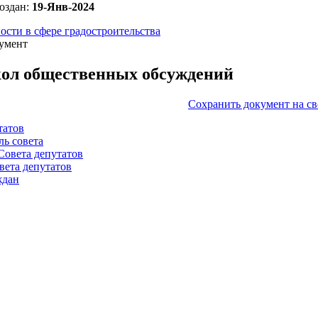
оздан:
19-Янв-2024
ости в сфере градостроительства
умент
ол общественных обсуждений
Сохранить документ на с
татов
ль совета
Совета депутатов
вета депутатов
ждан