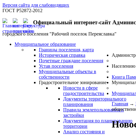
Версия сайта для слабовидящих
ГОСТ Р52872-2012
Официальный интернет-сайт Админи
городского поселения "Рабочий поселок Переяславка"
Муниципальное образование
Границы поселения, карта
Историческая справка
Администр
Почетные граждане поселения
Устав поселения
Населению
Муниципальные объекты в
собственности
Книга Пам
Градостроительное зонирование
Муниципал
Новости в сфере
градостроительства
Муниципал
Документы территориального
Главная
→
планирования
общественн
Правила землепользования и
застройки
Документация по планированию
Новос
территории
Анализ состояния и