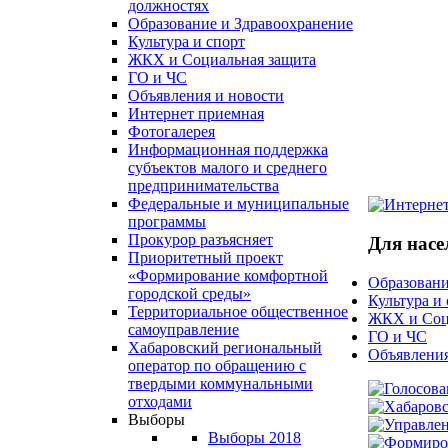
должностях
Образование и Здравоохранение
Культура и спорт
ЖКХ и Социальная защита
ГО и ЧС
Объявления и новости
Интернет приемная
Фотогалерея
Информационная поддержка
субъектов малого и среднего
предпринимательства
Федеральные и муниципальные
программы
Прокурор разъясняет
Для насе
Приоритетный проект
«Формирование комфортной
Образовани
городской среды»
Культура и
Территориальное общественное
ЖКХ и Соц
самоуправление
ГО и ЧС
Хабаровский региональный
Объявления
оператор по обращению с
твердыми коммунальными
отходами
Выборы
Выборы 2018