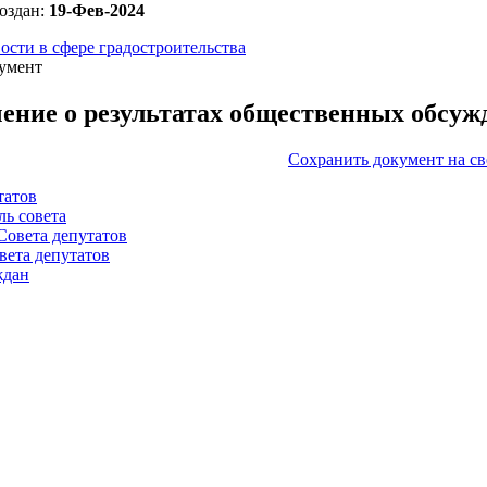
оздан:
19-Фев-2024
ости в сфере градостроительства
умент
ение о результатах общественных обсуж
Сохранить документ на с
татов
ль совета
Совета депутатов
вета депутатов
ждан