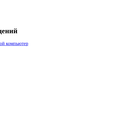
дений
вой компьютер