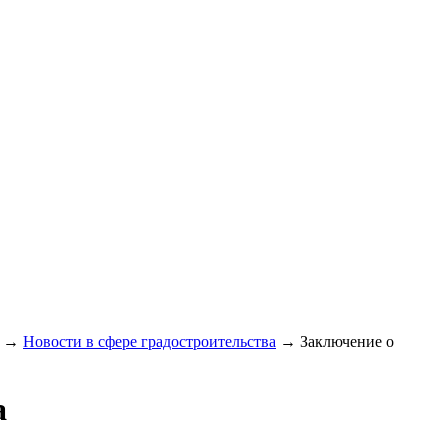
→
Новости в сфере градостроительства
→
Заключение о
а