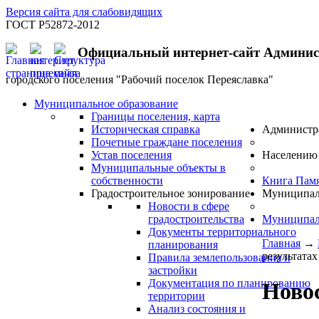
Версия сайта для слабовидящих
ГОСТ Р52872-2012
Официальный интернет-сайт Админи
городского поселения "Рабочий поселок Переяславка"
Муниципальное образование
Границы поселения, карта
Историческая справка
Администр
Почетные граждане поселения
Устав поселения
Населению
Муниципальные объекты в
собственности
Книга Пам
Градостроительное зонирование
Муниципал
Новости в сфере
градостроительства
Муниципал
Документы территориального
Главная
→
планирования
результата
Правила землепользования и
застройки
Документация по планированию
Новос
территории
Анализ состояния и