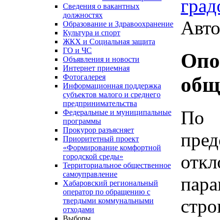
град
Сведения о вакантных
должностях
Авто
Образование и Здравоохранение
Культура и спорт
ЖКХ и Социальная защита
ГО и ЧС
Опо
Объявления и новости
Интернет приемная
Фотогалерея
общ
Информационная поддержка
субъектов малого и среднего
предпринимательства
По
Федеральные и муниципальные
программы
Прокурор разъясняет
пре
Приоритетный проект
«Формирование комфортной
отк
городской среды»
Территориальное общественное
самоуправление
пар
Хабаровский региональный
оператор по обращению с
стр
твердыми коммунальными
отходами
Выборы