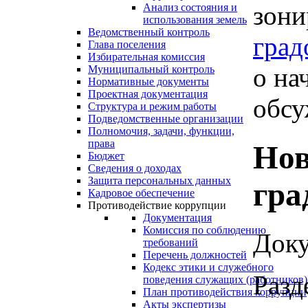
зони
Анализ состояния и
использования земель
Ведомственный контроль
град
Глава поселения
Избирательная комиссия
о на
Муниципальный контроль
Нормативные документы
Проектная документация
обсу
Структура и режим работы
Подведомственные организации
Полномочия, задачи, функции,
права
Нов
Бюджет
Сведения о доходах
Защита персональных данных
гра
Кадровое обеспечение
Противодействие коррупции
Документация
Комиссия по соблюдению
Доку
требований
Перечень должностей
Кодекс этики и служебного
Разд
поведения служащих (работников)
План противодействия коррупции
Акты экспертизы