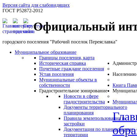
Версия сайта для слабовидящих
ГОСТ Р52872-2012
Официальный инт
городского поселения "Рабочий поселок Переяславка"
Муниципальное образование
Границы поселения, карта
Историческая справка
Администр
Почетные граждане поселения
Устав поселения
Населению
Муниципальные объекты в
собственности
Книга Пам
Градостроительное зонирование
Муниципал
Новости в сфере
градостроительства
Муниципал
Документы территориального
Глав
планирования
Правила землепользования и
застройки
обра
Документация по планированию
территории