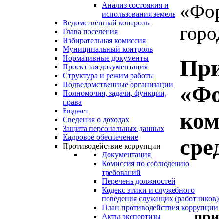
«Фо
Анализ состояния и
использования земель
Ведомственный контроль
горо
Глава поселения
Избирательная комиссия
Муниципальный контроль
Нормативные документы
При
Проектная документация
Структура и режим работы
Подведомственные организации
«Фо
Полномочия, задачи, функции,
права
Бюджет
ком
Сведения о доходах
Защита персональных данных
Кадровое обеспечение
сре
Противодействие коррупции
Документация
Комиссия по соблюдению
требований
Перечень должностей
Кодекс этики и служебного
поведения служащих (работников)
План противодействия коррупции
при
Акты экспертизы