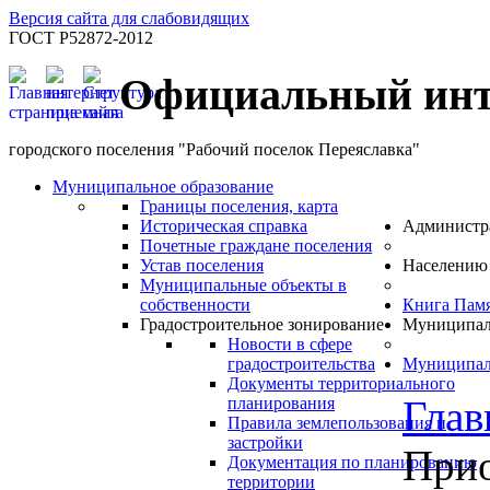
Версия сайта для слабовидящих
ГОСТ Р52872-2012
Официальный инт
городского поселения "Рабочий поселок Переяславка"
Муниципальное образование
Границы поселения, карта
Историческая справка
Администр
Почетные граждане поселения
Устав поселения
Населению
Муниципальные объекты в
собственности
Книга Пам
Градостроительное зонирование
Муниципал
Новости в сфере
градостроительства
Муниципал
Документы территориального
Глав
планирования
Правила землепользования и
застройки
Прио
Документация по планированию
территории