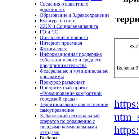
Сведения о вакантных
должностях
Образование и Здравоохранение
терри
Культура и спорт
ЖКХ и Социальная защита
ГО и ЧС
Объявления и новости
Интернет приемная
Ф.И
Фотогалерея
Информационная поддержка
субъектов малого и среднего
предпринимательства
Вялкова В
Федеральные и муниципальные
программы
Прокурор разъясняет
Приоритетный проект
«Формирование комфортной
городской среды»
https
Территориальное общественное
самоуправление
utm_
Хабаровский региональный
оператор по обращению с
https
твердыми коммунальными
отходами
Выборы