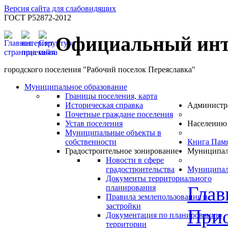
Версия сайта для слабовидящих
ГОСТ Р52872-2012
Официальный инт
городского поселения "Рабочий поселок Переяславка"
Муниципальное образование
Границы поселения, карта
Историческая справка
Администр
Почетные граждане поселения
Устав поселения
Населению
Муниципальные объекты в
собственности
Книга Пам
Градостроительное зонирование
Муниципал
Новости в сфере
градостроительства
Муниципал
Документы территориального
Глав
планирования
Правила землепользования и
застройки
Прио
Документация по планированию
территории