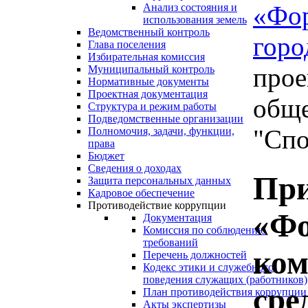
«Фо
Анализ состояния и
использования земель
Ведомственный контроль
горо
Глава поселения
Избирательная комиссия
прое
Муниципальный контроль
Нормативные документы
Проектная документация
обще
Структура и режим работы
Подведомственные организации
"Спо
Полномочия, задачи, функции,
права
Бюджет
Сведения о доходах
При
Защита персональных данных
Кадровое обеспечение
Противодействие коррупции
«Фо
Документация
Комиссия по соблюдению
требований
ком
Перечень должностей
Кодекс этики и служебного
поведения служащих (работников)
сре
План противодействия коррупции
Акты экспертизы