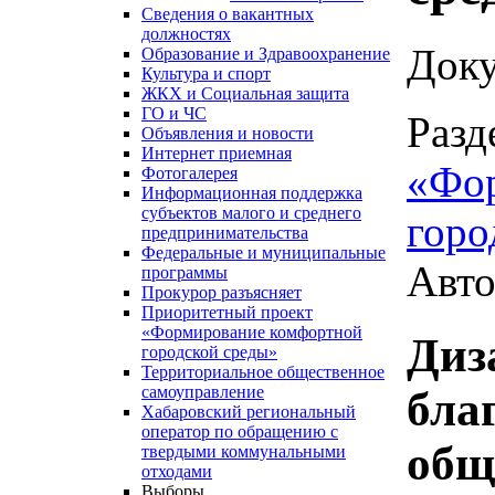
Сведения о вакантных
должностях
Доку
Образование и Здравоохранение
Культура и спорт
ЖКХ и Социальная защита
ГО и ЧС
Разд
Объявления и новости
Интернет приемная
«Фо
Фотогалерея
Информационная поддержка
субъектов малого и среднего
горо
предпринимательства
Федеральные и муниципальные
Авто
программы
Прокурор разъясняет
Приоритетный проект
«Формирование комфортной
Диз
городской среды»
Территориальное общественное
самоуправление
бла
Хабаровский региональный
оператор по обращению с
общ
твердыми коммунальными
отходами
Выборы