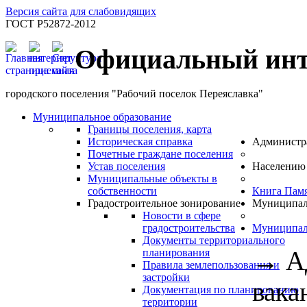
Версия сайта для слабовидящих
ГОСТ Р52872-2012
Официальный инт
городского поселения "Рабочий поселок Переяславка"
Муниципальное образование
Границы поселения, карта
Историческая справка
Администр
Почетные граждане поселения
Устав поселения
Населению
Муниципальные объекты в
собственности
Книга Пам
Градостроительное зонирование
Муниципал
Новости в сфере
градостроительства
Муниципал
Документы территориального
→
А
планирования
Правила землепользования и
застройки
вака
Документация по планированию
территории