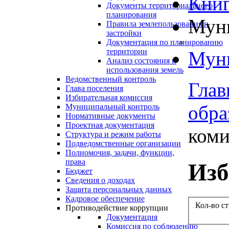
Книг
Документы территориального
планирования
Муни
Правила землепользования и
застройки
Документация по планированию
территории
Муни
Анализ состояния и
использования земель
Ведомственный контроль
Глав
Глава поселения
Избирательная комиссия
обра
Муниципальный контроль
Нормативные документы
Проектная документация
коми
Структура и режим работы
Подведомственные организации
Полномочия, задачи, функции,
права
Изб
Бюджет
Сведения о доходах
Защита персональных данных
Кадровое обеспечение
Кол-во с
Противодействие коррупции
Документация
Комиссия по соблюдению