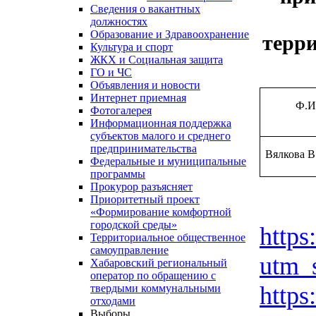
Сведения о вакантных
должностях
Образование и Здравоохранение
терри
Культура и спорт
ЖКХ и Социальная защита
ГО и ЧС
Объявления и новости
Интернет приемная
Ф.И
Фотогалерея
Информационная поддержка
субъектов малого и среднего
предпринимательства
Вялкова В
Федеральные и муниципальные
программы
Прокурор разъясняет
Приоритетный проект
«Формирование комфортной
городской среды»
https
Территориальное общественное
самоуправление
utm_
Хабаровский региональный
оператор по обращению с
https
твердыми коммунальными
отходами
Выборы