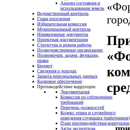
«Фо
Анализ состояния и
использования земель
Ведомственный контроль
горо
Глава поселения
Избирательная комиссия
Муниципальный контроль
Нормативные документы
При
Проектная документация
Структура и режим работы
Подведомственные организации
«Фо
Полномочия, задачи, функции,
права
Бюджет
ком
Сведения о доходах
Защита персональных данных
Кадровое обеспечение
сре
Противодействие коррупции
Документация
Комиссия по соблюдению
требований
Перечень должностей
Кодекс этики и служебного
поведения служащих (работников)
План противодействия коррупции
при
Акты экспертизы