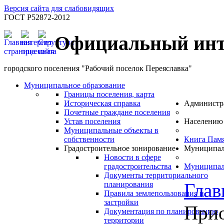
Версия сайта для слабовидящих
ГОСТ Р52872-2012
Официальный инт
городского поселения "Рабочий поселок Переяславка"
Муниципальное образование
Границы поселения, карта
Историческая справка
Администр
Почетные граждане поселения
Устав поселения
Населению
Муниципальные объекты в
собственности
Книга Пам
Градостроительное зонирование
Муниципал
Новости в сфере
градостроительства
Муниципал
Документы территориального
Глав
планирования
Правила землепользования и
застройки
Прио
Документация по планированию
территории