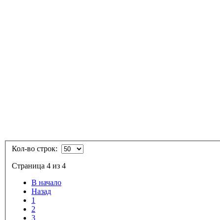
Кол-во строк:
Страница 4 из 4
В начало
Назад
1
2
3