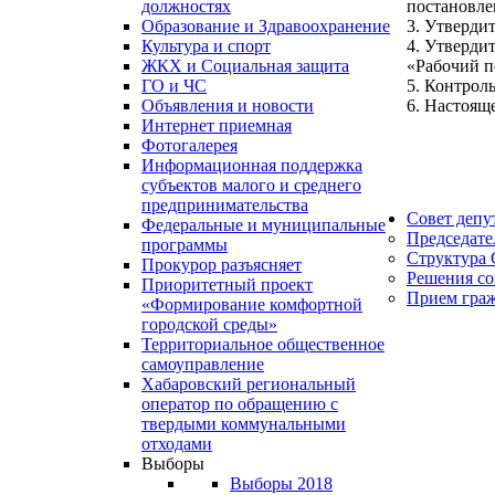
постановл
должностях
3. Утверди
Образование и Здравоохранение
4. Утверди
Культура и спорт
«Рабочий п
ЖКХ и Социальная защита
5. Контрол
ГО и ЧС
6. Настоящ
Объявления и новости
Интернет приемная
Фотогалерея
Информационная поддержка
субъектов малого и среднего
предпринимательства
Совет депу
Федеральные и муниципальные
Председате
программы
Структура 
Прокурор разъясняет
Решения со
Приоритетный проект
Прием гра
«Формирование комфортной
городской среды»
Территориальное общественное
самоуправление
Хабаровский региональный
оператор по обращению с
твердыми коммунальными
отходами
Выборы
Выборы 2018