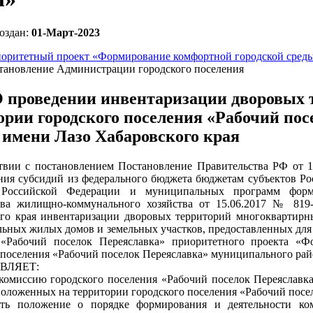
оздан:
01-Март-2023
оритетный проект «Формирование комфортной городской сред
тановление Администрации городского поселения
 проведении инвентаризации дворовых 
ории городского поселения «Рабочий по
 имени Лазо Хабаровского края
твии с постановлением Постановление Правительства РФ от 
ния субсидий из федерального бюджета бюджетам субъектов Р
 Российской Федерации и муниципальных программ форми
тва жилищно-коммунального хозяйства от 15.06.2017 № 819
го края инвентаризации дворовых территорий многоквартирны
ьных жилых домов и земельных участков, предоставленных для 
 «Рабочий поселок Переяславка» приоритетного проекта «Ф
 поселения «Рабочий поселок Переяславка» муниципального рай
ВЛЯЕТ:
 комиссию городского поселения «Рабочий поселок Переяслав
положенных на территории городского поселения «Рабочий посел
ить положение о порядке формирования и деятельности к