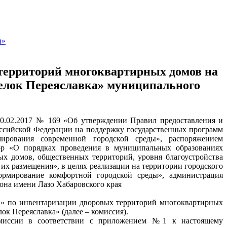
ы»
территорий многоквартирных домов на
селок Переяславка» муниципального
10.02.2017 № 169 «Об утверждении Правил предоставления и
оссийской Федерации на поддержку государственных программ
рования современной городской среды», распоряжением
-р «О порядках проведения в муниципальных образованиях
х домов, общественных территорий, уровня благоустройства
их размещения», в целях реализации на территории городского
ормирование комфортной городской среды», администрация
она имени Лазо Хабаровского края
ка» по инвентаризации дворовых территорий многоквартирных
ок Переяславка» (далее – комиссия).
омиссии в соответствии с приложением №1 к настоящему