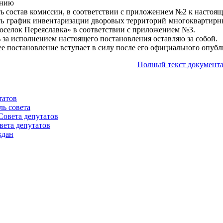
ению
ть состав комиссии, в соответствии с приложением №2 к настоя
ть график инвентаризации дворовых территорий многоквартирн
оселок Переяславка» в соответствии с приложением №3.
ь за исполнением настоящего постановления оставляю за собой.
ее постановление вступает в силу после его официального опубл
Полный текст документа
татов
ль совета
Совета депутатов
вета депутатов
ждан