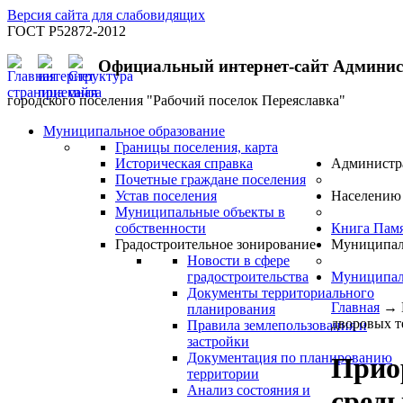
Версия сайта для слабовидящих
ГОСТ Р52872-2012
Официальный интернет-сайт Админи
городского поселения "Рабочий поселок Переяславка"
Муниципальное образование
Границы поселения, карта
Историческая справка
Администр
Почетные граждане поселения
Устав поселения
Населению
Муниципальные объекты в
собственности
Книга Пам
Градостроительное зонирование
Муниципал
Новости в сфере
градостроительства
Муниципал
Документы территориального
Главная
→
планирования
дворовых т
Правила землепользования и
застройки
Документация по планированию
Прио
территории
Анализ состояния и
сред