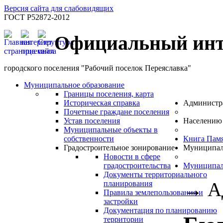
Версия сайта для слабовидящих
ГОСТ Р52872-2012
Официальный инт
городского поселения "Рабочий поселок Переяславка"
Муниципальное образование
Границы поселения, карта
Историческая справка
Администр
Почетные граждане поселения
Устав поселения
Населению
Муниципальные объекты в
собственности
Книга Пам
Градостроительное зонирование
Муниципал
Новости в сфере
градостроительства
Муниципал
Документы территориального
→
А
планирования
Правила землепользования и
застройки
Документация по планированию
территории