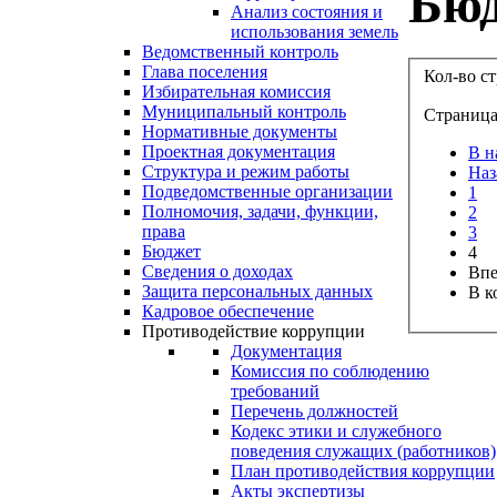
Бю
Анализ состояния и
использования земель
Ведомственный контроль
Глава поселения
Кол-во с
Избирательная комиссия
Муниципальный контроль
Страница 
Нормативные документы
Проектная документация
В н
Структура и режим работы
Наз
Подведомственные организации
1
Полномочия, задачи, функции,
2
права
3
Бюджет
4
Сведения о доходах
Впе
Защита персональных данных
В к
Кадровое обеспечение
Противодействие коррупции
Документация
Комиссия по соблюдению
требований
Перечень должностей
Кодекс этики и служебного
поведения служащих (работников)
План противодействия коррупции
Акты экспертизы