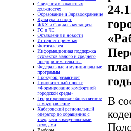
Сведения о вакантных
24.
должностях
Образование и Здравоохранение
гор
Культура и спорт
ЖКХ и Социальная защита
ГО и ЧС
«Ра
Объявления и новости
Интернет приемная
Фотогалерея
Пер
Информационная поддержка
субъектов малого и среднего
предпринимательства
пла
Федеральные и муниципальные
программы
год
Прокурор разъясняет
Приоритетный проект
«Формирование комфортной
городской среды»
В со
Территориальное общественное
самоуправление
Хабаровский региональный
коде
оператор по обращению с
твердыми коммунальными
Пол
отходами
Выборы