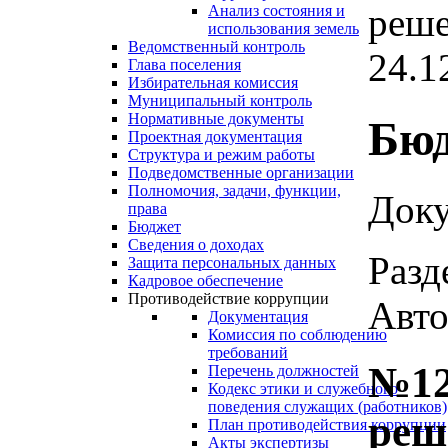
реше
Анализ состояния и
использования земель
Ведомственный контроль
24.1
Глава поселения
Избирательная комиссия
Муниципальный контроль
Нормативные документы
Бю
Проектная документация
Структура и режим работы
Подведомственные организации
Полномочия, задачи, функции,
Доку
права
Бюджет
Сведения о доходах
Разд
Защита персональных данных
Кадровое обеспечение
Противодействие коррупции
Авто
Документация
Комиссия по соблюдению
требований
№12
Перечень должностей
Кодекс этики и служебного
поведения служащих (работников)
реш
План противодействия коррупции
Акты экспертизы