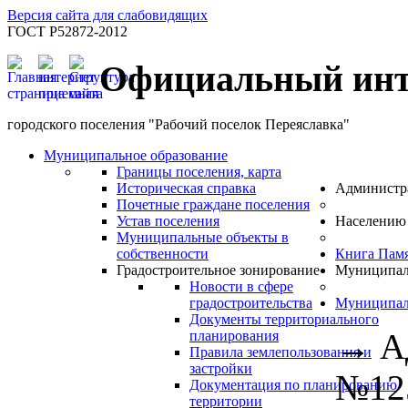
Версия сайта для слабовидящих
ГОСТ Р52872-2012
Официальный инт
городского поселения "Рабочий поселок Переяславка"
Муниципальное образование
Границы поселения, карта
Историческая справка
Администр
Почетные граждане поселения
Устав поселения
Населению
Муниципальные объекты в
собственности
Книга Пам
Градостроительное зонирование
Муниципал
Новости в сфере
градостроительства
Муниципал
Документы территориального
→
А
планирования
Правила землепользования и
застройки
№125
Документация по планированию
территории