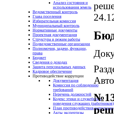
реше
Анализ состояния и
использования земель
Ведомственный контроль
24.1
Глава поселения
Избирательная комиссия
Муниципальный контроль
Нормативные документы
Бю
Проектная документация
Структура и режим работы
Подведомственные организации
Полномочия, задачи, функции,
Доку
права
Бюджет
Сведения о доходах
Разд
Защита персональных данных
Кадровое обеспечение
Противодействие коррупции
Авто
Документация
Комиссия по соблюдению
требований
№13
Перечень должностей
Кодекс этики и служебного
поведения служащих (работников)
реш
План противодействия коррупции
Акты экспертизы