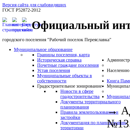
Версия сайта для слабовидящих
ГОСТ Р52872-2012
Официальный инт
городского поселения "Рабочий поселок Переяславка"
Муниципальное образование
Границы поселения, карта
Историческая справка
Администр
Почетные граждане поселения
Устав поселения
Населению
Муниципальные объекты в
собственности
Книга Пам
Градостроительное зонирование
Муниципал
Новости в сфере
градостроительства
Муниципал
Документы территориального
→
А
планирования
Правила землепользования и
застройки
№135
Документация по планированию
территории