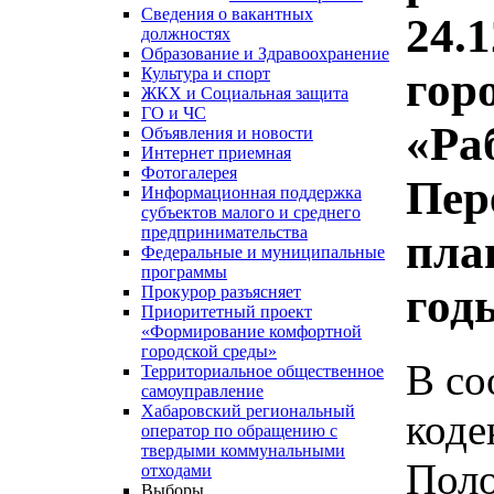
Сведения о вакантных
24.
должностях
Образование и Здравоохранение
гор
Культура и спорт
ЖКХ и Социальная защита
ГО и ЧС
«Ра
Объявления и новости
Интернет приемная
Фотогалерея
Пер
Информационная поддержка
субъектов малого и среднего
предпринимательства
пла
Федеральные и муниципальные
программы
год
Прокурор разъясняет
Приоритетный проект
«Формирование комфортной
городской среды»
В со
Территориальное общественное
самоуправление
Хабаровский региональный
коде
оператор по обращению с
твердыми коммунальными
Пол
отходами
Выборы