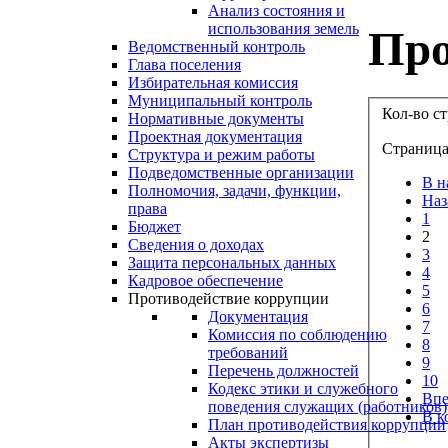
Анализ состояния и
использования земель
Про
Ведомственный контроль
Глава поселения
Избирательная комиссия
Муниципальный контроль
Кол-во с
Нормативные документы
Проектная документация
Страница
Структура и режим работы
Подведомственные организации
В н
Полномочия, задачи, функции,
Наз
права
1
Бюджет
2
Сведения о доходах
3
Защита персональных данных
4
Кадровое обеспечение
5
Противодействие коррупции
6
Документация
7
Комиссия по соблюдению
8
требований
9
Перечень должностей
10
Кодекс этики и служебного
Впе
поведения служащих (работников)
В к
План противодействия коррупции
Акты экспертизы