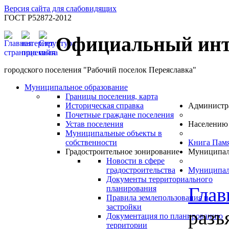
Версия сайта для слабовидящих
ГОСТ Р52872-2012
Официальный инт
городского поселения "Рабочий поселок Переяславка"
Муниципальное образование
Границы поселения, карта
Историческая справка
Администр
Почетные граждане поселения
Устав поселения
Населению
Муниципальные объекты в
собственности
Книга Пам
Градостроительное зонирование
Муниципал
Новости в сфере
градостроительства
Муниципал
Документы территориального
Глав
планирования
Правила землепользования и
застройки
разъя
Документация по планированию
территории