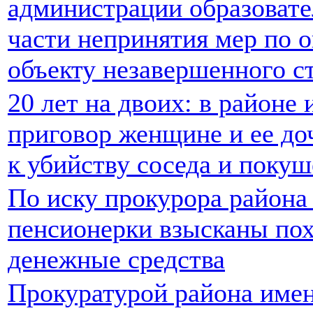
администрации образовате
части непринятия мер по 
объекту незавершенного с
20 лет на двоих: в районе
приговор женщине и ее до
к убийству соседа и покуш
По иску прокурора района
пенсионерки взысканы по
денежные средства
Прокуратурой района имен