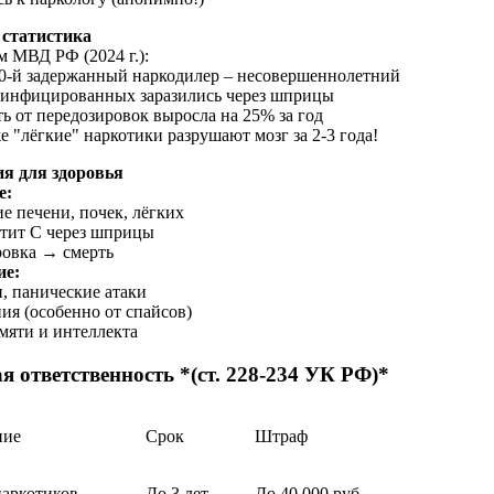
статистика
м МВД РФ (2024 г.):
0-й задержанный наркодилер – несовершеннолетний
инфицированных заразились через шприцы
ть от передозировок выросла на 25% за год
е "лёгкие" наркотики разрушают мозг за 2-3 года!
я для здоровья
е:
е печени, почек, лёгких
атит С через шприцы
ровка → смерть
ие:
и, панические атаки
ия (особенно от спайсов)
амяти и интеллекта
я ответственность *(ст. 228-234 УК РФ)*
ние
Срок
Штраф
аркотиков
До 3 лет
До 40 000 руб.