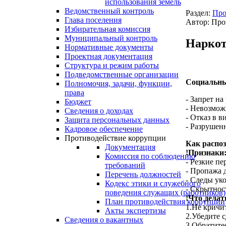
использования земель
Ведомственный контроль
Раздел:
Про
Глава поселения
Автор: Про
Избирательная комиссия
Муниципальный контроль
Наркот
Нормативные документы
Проектная документация
Структура и режим работы
Подведомственные организации
Социальны
Полномочия, задачи, функции,
права
- Запрет на
Бюджет
- Невозмож
Сведения о доходах
- Отказ в в
Защита персональных данных
- Разрушен
Кадровое обеспечение
Противодействие коррупции
Как распоз
Документация
!Признаки
Комиссия по соблюдению
- Резкие п
требований
- Пропажа 
Перечень должностей
- Следы ук
Кодекс этики и служебного
- Скрытнос
поведения служащих (работников)
!Что делат
План противодействия коррупции
1.Не кричи
Акты экспертизы
2.Убедите 
Сведения о вакантных
3.Обратите