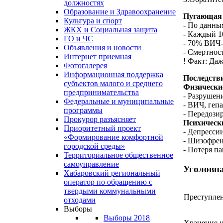
должностях
Образование и Здравоохранение
Пугающая 
Культура и спорт
- По данны
ЖКХ и Социальная защита
- Каждый 1
ГО и ЧС
- 70% ВИЧ-
Объявления и новости
- Смертнос
Интернет приемная
! Факт: Даж
Фотогалерея
Информационная поддержка
Последстви
субъектов малого и среднего
Физически
предпринимательства
- Разрушени
Федеральные и муниципальные
- ВИЧ, геп
программы
- Передози
Прокурор разъясняет
Психическ
Приоритетный проект
- Депресси
«Формирование комфортной
- Шизофрен
городской среды»
- Потеря п
Территориальное общественное
самоуправление
Уголовна
Хабаровский региональный
оператор по обращению с
твердыми коммунальными
Преступле
отходами
Выборы
Выборы 2018
Хранение н