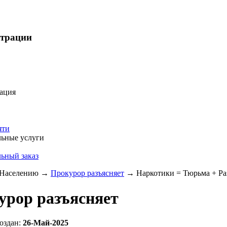
страции
ация
яти
ьные услуги
ьный заказ
Населению
→
Прокурор разъясняет
→
Наркотики = Тюрьма + Раз
урор разъясняет
оздан:
26-Май-2025