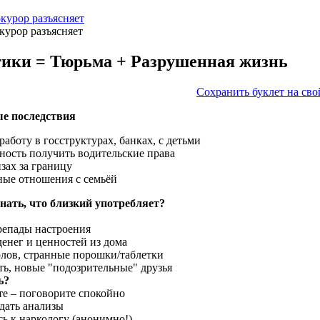
курор разъясняет
курор разъясняет
ики = Тюрьма + Разрушенная жизнь
Сохранить буклет на св
е последствия
 работу в госструктурах, банках, с детьми
ность получить водительские права
изах за границу
ные отношения с семьёй
нать, что близкий употребляет?
:
ерепады настроения
денег и ценностей из дома
олов, странные порошки/таблетки
ть, новые "подозрительные" друзья
ь?
те – поговорите спокойно
сдать анализы
сь к наркологу (анонимно!)