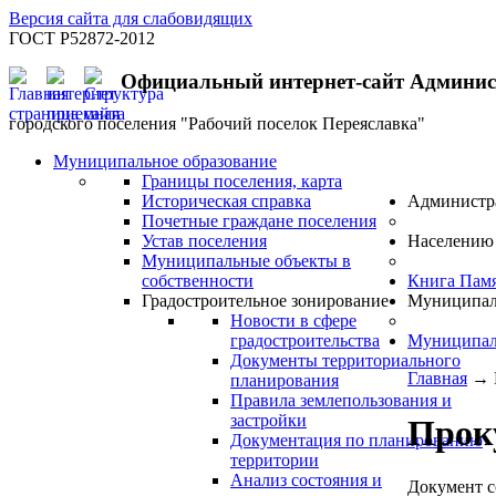
Версия сайта для слабовидящих
ГОСТ Р52872-2012
Официальный интернет-сайт Админи
городского поселения "Рабочий поселок Переяславка"
Муниципальное образование
Границы поселения, карта
Историческая справка
Администр
Почетные граждане поселения
Устав поселения
Населению
Муниципальные объекты в
собственности
Книга Пам
Градостроительное зонирование
Муниципал
Новости в сфере
градостроительства
Муниципал
Документы территориального
Главная
→
планирования
Правила землепользования и
застройки
Прок
Документация по планированию
территории
Анализ состояния и
Документ с