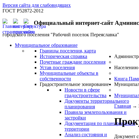
Версия сайта для слабовидящих
ГОСТ Р52872-2012
Официальный интернет-сайт Админи
городского поселения "Рабочий поселок Переяславка"
Муниципальное образование
Границы поселения, карта
Историческая справка
Администр
Почетные граждане поселения
Устав поселения
Населению
Муниципальные объекты в
собственности
Книга Пам
Градостроительное зонирование
Муниципал
Новости в сфере
градостроительства
Муниципал
Документы территориального
Главная
→
планирования
Правила землепользования и
застройки
Прок
Документация по планированию
территории
Анализ состояния и
Документ с