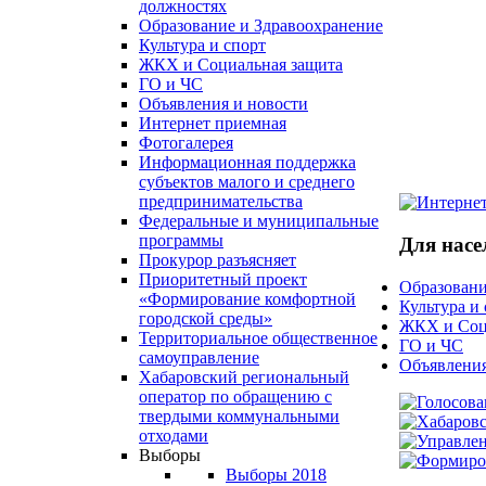
должностях
Образование и Здравоохранение
Культура и спорт
ЖКХ и Социальная защита
ГО и ЧС
Объявления и новости
Интернет приемная
Фотогалерея
Информационная поддержка
субъектов малого и среднего
предпринимательства
Федеральные и муниципальные
программы
Для насе
Прокурор разъясняет
Приоритетный проект
Образовани
«Формирование комфортной
Культура и
городской среды»
ЖКХ и Соц
Территориальное общественное
ГО и ЧС
самоуправление
Объявления
Хабаровский региональный
оператор по обращению с
твердыми коммунальными
отходами
Выборы
Выборы 2018