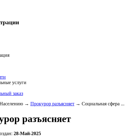
страции
ация
яти
ьные услуги
ьный заказ
Населению
→
Прокурор разъясняет
→
Социальная сфера ...
урор разъясняет
оздан:
28-Май-2025