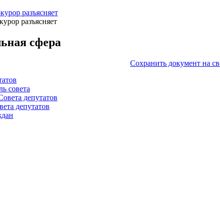
курор разъясняет
курор разъясняет
ьная сфера
Сохранить документ на с
татов
ль совета
Совета депутатов
вета депутатов
ждан