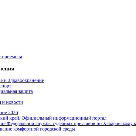
ления
е и Здравоохранение
 спорт
иальная защита
 и новости