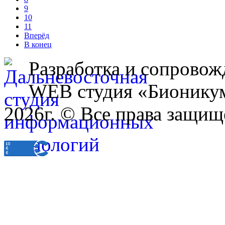
9
10
11
Вперёд
В конец
Разработка и сопровож
WEB студия «Бионику
2026г. © Все права защищ