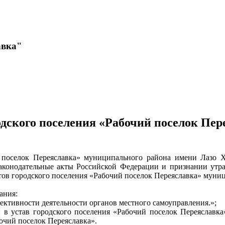
авка"
одского поселения «Рабочий поселок Пе
 поселок Переяславка» муниципального района имени Лазо Х
аконодательные акты Российской Федерации и признании утр
тов городского поселения «Рабочий поселок Переяславка» муни
ания:
ективности деятельности органов местного самоуправления.»;
 в устав городского поселения «Рабочий поселок Переяславка
очий поселок Переяславка».