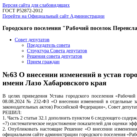
Версия сайта для слабовидящих
ГОСТ Р52872-2012
Перейти на Официальный сайт Администрации
Городского поселения "Рабочий поселок Переясл
Совет депутатов
Председатель совета
Структура Совета депутатов
Решения совета депутатов
Прием граждан
№63 О внесении изменений в устав гор
имени Лазо Хабаровского края
В целях приведения Устава городского поселения «Рабочий
08.08.2024 № 232-ФЗ «О внесении изменений в отдельные з
законодательных актов) Российской Федерации», Совет депута
РЕШИЛ:
1. Часть 2 статьи 32.1 дополнить пунктом 6 следующего содерж
«7) систематическое недостижение показателей для оценки эфф
2. Опубликовать настоящие Решение «О внесении изменении
официальном сайте администрации городского поселения «Раб