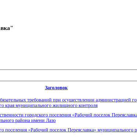
авка"
Заголовок
бязательных требований при осуществлении администрацией го
го края муниципального жилищного контроля
ственности городского поселения «Рабочий поселок Переяславк
льного района имени Лазо
о поселения «Рабочий поселок Переяславка» муниципального р