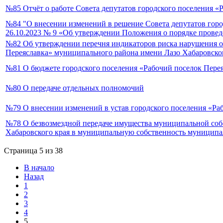
№85 Отчёт о работе Совета депутатов городского поселения «
№84 "О внесении изменений в решение Совета депутатов горо
26.10.2023 № 9 «Об утверждении Положения о порядке провед
№82 Об утверждении перечня индикаторов риска нарушения о
Переяславка» муниципального района имени Лазо Хабаровско
№81 О бюджете городского поселения «Рабочий поселок Переяс
№80 О передаче отдельных полномочий
№79 О внесении изменений в устав городского поселения «Ра
№78 О безвозмездной передаче имущества муниципальной соб
Хабаровского края в муниципальную собственность муниципа
Страница 5 из 38
В начало
Назад
1
2
3
4
5