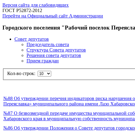
Версия сайта для слабовидящих
ГОСТ Р52872-2012
Перейти на Официальный сайт Администрации
Городского поселения "Рабочий поселок Переясл
Совет депутатов
Председатель совета
Структура Совета депутатов
Решения совета депутатов
Прием граждан
Кол-во строк:
№88 Об утверждении перечня индикаторов риска нарушения о
Переяславка» муниципального района имени Лазо Хабаровско
№87 О безвозмездной передаче имущества муниципальной соб
Хабаровского края в муниципальную собственность муниципа
№86 Об утверждении Положения о Совете депутатов городског