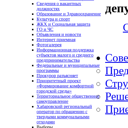
Сведения о вакантных
деп
должностях
Образование и Здравоохранение
Культура и спорт
ЖКХ и Социальная защита
ГО и ЧС
Объявления и новости
Интернет приемная
Фотогалерея
Информационная поддержка
Сове
субъектов малого и среднего
предпринимательства
Федеральные и муниципальные
Пред
программы
Прокурор разъясняет
Стру
Приоритетный проект
«Формирование комфортной
городской среды»
Реше
Территориальное общественное
самоуправление
Прие
Хабаровский региональный
оператор по обращению с
твердыми коммунальными
отходами
Выборы