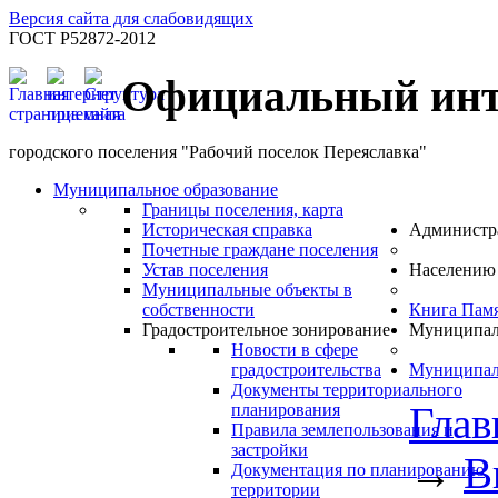
Версия сайта для слабовидящих
ГОСТ Р52872-2012
Официальный инт
городского поселения "Рабочий поселок Переяславка"
Муниципальное образование
Границы поселения, карта
Историческая справка
Администр
Почетные граждане поселения
Устав поселения
Населению
Муниципальные объекты в
собственности
Книга Пам
Градостроительное зонирование
Муниципал
Новости в сфере
градостроительства
Муниципал
Документы территориального
Глав
планирования
Правила землепользования и
застройки
→
В
Документация по планированию
территории