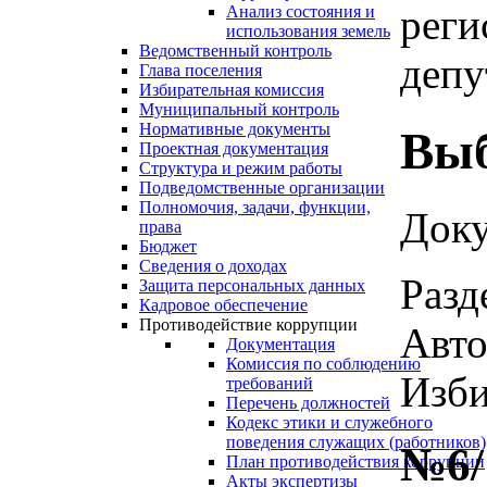
реги
Анализ состояния и
использования земель
Ведомственный контроль
депут
Глава поселения
Избирательная комиссия
Муниципальный контроль
Нормативные документы
Выб
Проектная документация
Структура и режим работы
Подведомственные организации
Полномочия, задачи, функции,
Доку
права
Бюджет
Сведения о доходах
Разд
Защита персональных данных
Кадровое обеспечение
Противодействие коррупции
Авто
Документация
Комиссия по соблюдению
Изби
требований
Перечень должностей
Кодекс этики и служебного
поведения служащих (работников)
№6/
План противодействия коррупции
Акты экспертизы