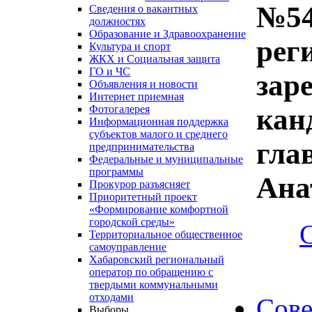
№54
Сведения о вакантных
должностях
Образование и Здравоохранение
рег
Культура и спорт
ЖКХ и Социальная защита
ГО и ЧС
зар
Объявления и новости
Интернет приемная
кан
Фотогалерея
Информационная поддержка
субъектов малого и среднего
гла
предпринимательства
Федеральные и муниципальные
программы
Ана
Прокурор разъясняет
Приоритетный проект
«Формирование комфортной
городской среды»
Территориальное общественное
самоуправление
Хабаровский региональный
оператор по обращению с
твердыми коммунальными
отходами
Сове
Выборы