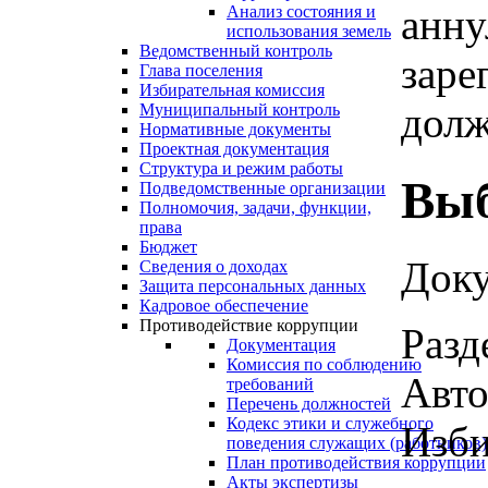
анну
Анализ состояния и
использования земель
Ведомственный контроль
заре
Глава поселения
Избирательная комиссия
долж
Муниципальный контроль
Нормативные документы
Проектная документация
Структура и режим работы
Выб
Подведомственные организации
Полномочия, задачи, функции,
права
Бюджет
Доку
Сведения о доходах
Защита персональных данных
Кадровое обеспечение
Противодействие коррупции
Разд
Документация
Комиссия по соблюдению
Авто
требований
Перечень должностей
Кодекс этики и служебного
Изби
поведения служащих (работников)
План противодействия коррупции
Акты экспертизы