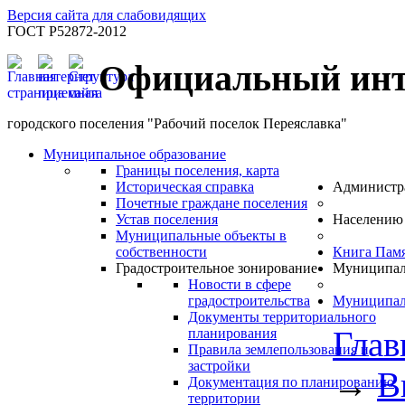
Версия сайта для слабовидящих
ГОСТ Р52872-2012
Официальный инт
городского поселения "Рабочий поселок Переяславка"
Муниципальное образование
Границы поселения, карта
Историческая справка
Администр
Почетные граждане поселения
Устав поселения
Населению
Муниципальные объекты в
собственности
Книга Пам
Градостроительное зонирование
Муниципал
Новости в сфере
градостроительства
Муниципал
Документы территориального
Глав
планирования
Правила землепользования и
застройки
→
В
Документация по планированию
территории