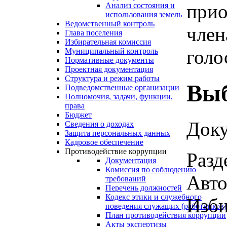
прио
Анализ состояния и
использования земель
Ведомственный контроль
член
Глава поселения
Избирательная комиссия
голо
Муниципальный контроль
Нормативные документы
Проектная документация
Структура и режим работы
Выб
Подведомственные организации
Полномочия, задачи, функции,
права
Бюджет
Доку
Сведения о доходах
Защита персональных данных
Кадровое обеспечение
Противодействие коррупции
Разд
Документация
Комиссия по соблюдению
Авто
требований
Перечень должностей
Кодекс этики и служебного
Изби
поведения служащих (работников)
План противодействия коррупции
Акты экспертизы