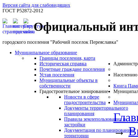
Версия сайта для слабовидящих
ГОСТ Р52872-2012
Официальный инт
городского поселения "Рабочий поселок Переяславка"
Муниципальное образование
Границы поселения, карта
Историческая справка
Администр
Почетные граждане поселения
Устав поселения
Населению
Муниципальные объекты в
собственности
Книга Пам
Градостроительное зонирование
Муниципал
Новости в сфере
градостроительства
Муниципал
Документы территориального
Глав
планирования
Правила землепользования и
застройки
→
В
Документация по планированию
территории