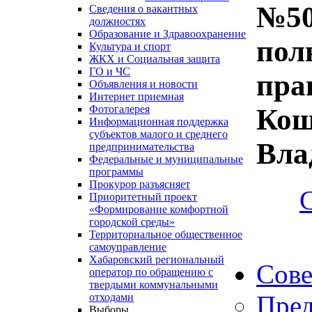
№50
Сведения о вакантных
должностях
Образование и Здравоохранение
пол
Культура и спорт
ЖКХ и Социальная защита
ГО и ЧС
пра
Объявления и новости
Интернет приемная
Кош
Фотогалерея
Информационная поддержка
субъектов малого и среднего
Вла
предпринимательства
Федеральные и муниципальные
программы
Прокурор разъясняет
Приоритетный проект
«Формирование комфортной
городской среды»
Территориальное общественное
самоуправление
Хабаровский региональный
Сове
оператор по обращению с
твердыми коммунальными
Пред
отходами
Выборы