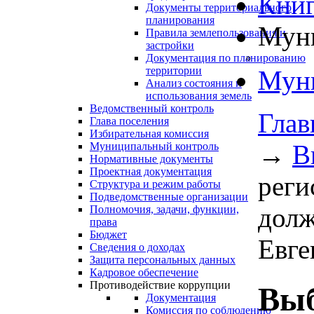
Книг
Документы территориального
планирования
Муни
Правила землепользования и
застройки
Документация по планированию
территории
Муни
Анализ состояния и
использования земель
Ведомственный контроль
Глав
Глава поселения
Избирательная комиссия
→
В
Муниципальный контроль
Нормативные документы
Проектная документация
реги
Структура и режим работы
Подведомственные организации
долж
Полномочия, задачи, функции,
права
Бюджет
Евге
Сведения о доходах
Защита персональных данных
Кадровое обеспечение
Противодействие коррупции
Выб
Документация
Комиссия по соблюдению