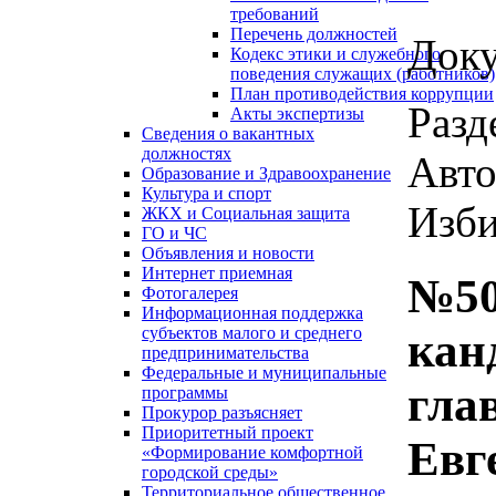
требований
Перечень должностей
Доку
Кодекс этики и служебного
поведения служащих (работников)
План противодействия коррупции
Разд
Акты экспертизы
Сведения о вакантных
должностях
Авто
Образование и Здравоохранение
Культура и спорт
Изби
ЖКХ и Социальная защита
ГО и ЧС
Объявления и новости
Интернет приемная
№50
Фотогалерея
Информационная поддержка
субъектов малого и среднего
кан
предпринимательства
Федеральные и муниципальные
гла
программы
Прокурор разъясняет
Приоритетный проект
Евг
«Формирование комфортной
городской среды»
Территориальное общественное