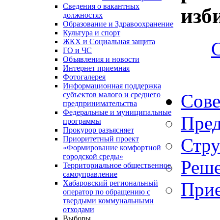
Сведения о вакантных
изб
должностях
Образование и Здравоохранение
Культура и спорт
ЖКХ и Социальная защита
ГО и ЧС
Объявления и новости
Интернет приемная
Фотогалерея
Информационная поддержка
Сове
субъектов малого и среднего
предпринимательства
Федеральные и муниципальные
Пред
программы
Прокурор разъясняет
Стру
Приоритетный проект
«Формирование комфортной
городской среды»
Реше
Территориальное общественное
самоуправление
Прие
Хабаровский региональный
оператор по обращению с
твердыми коммунальными
отходами
Выборы