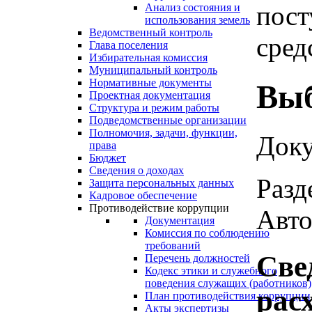
пост
Анализ состояния и
использования земель
Ведомственный контроль
сред
Глава поселения
Избирательная комиссия
Муниципальный контроль
Нормативные документы
Выб
Проектная документация
Структура и режим работы
Подведомственные организации
Полномочия, задачи, функции,
Доку
права
Бюджет
Сведения о доходах
Разд
Защита персональных данных
Кадровое обеспечение
Противодействие коррупции
Авто
Документация
Комиссия по соблюдению
требований
Све
Перечень должностей
Кодекс этики и служебного
поведения служащих (работников)
рас
План противодействия коррупции
Акты экспертизы