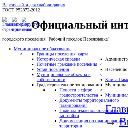
Версия сайта для слабовидящих
ГОСТ Р52872-2012
Официальный инт
городского поселения "Рабочий поселок Переяславка"
Муниципальное образование
Границы поселения, карта
Историческая справка
Администр
Почетные граждане поселения
Устав поселения
Населению
Муниципальные объекты в
собственности
Книга Пам
Градостроительное зонирование
Муниципал
Новости в сфере
градостроительства
Муниципал
Документы территориального
Глав
планирования
Правила землепользования и
застройки
→
В
Документация по планированию
территории