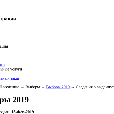
страции
ация
яти
ьные услуги
ьный заказ
Населению
→
Выборы
→
Выборы 2019
→
Сведения о выдвинуты
ры 2019
оздан:
15-Фев-2019