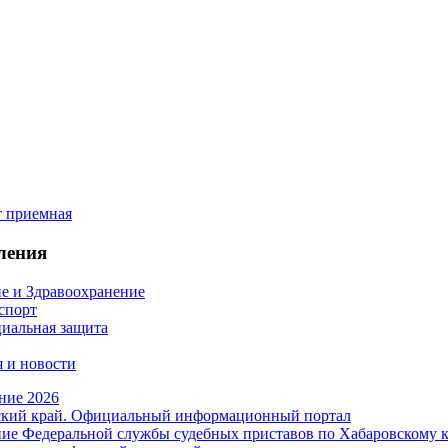
ления
е и Здравоохранение
 спорт
иальная защита
 и новости