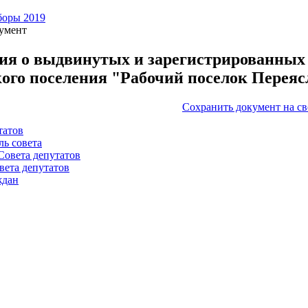
оры 2019
умент
ия о выдвинутых и зарегистрированных 
кого поселения "Рабочий поселок Перея
Сохранить документ на с
татов
ль совета
Совета депутатов
вета депутатов
ждан