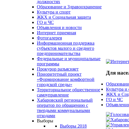
должностях
Образование и Здравоохранение
Культура и спорт
ЖКХ и Социальная защита
ГО и ЧС
Объявления и новости
Интернет приемная
Фотогалерея
Информационная поддержка
субъектов малого и среднего
предпринимательства
Федеральные и муниципальные
программы
Прокурор разъясняет
Для насе
Приоритетный проект
«Формирование комфортной
Образовани
городской среды»
Культура и
Территориальное общественное
ЖКХ и Соц
самоуправление
ГО и ЧС
Хабаровский региональный
Объявления
оператор по обращению с
твердыми коммунальными
отходами
Выборы
Выборы 2018