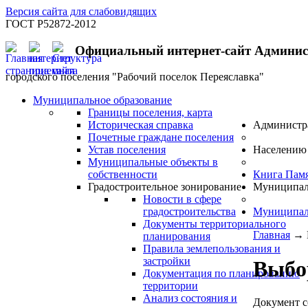
Версия сайта для слабовидящих
ГОСТ Р52872-2012
Официальный интернет-сайт Админи
городского поселения "Рабочий поселок Переяславка"
Муниципальное образование
Границы поселения, карта
Историческая справка
Администр
Почетные граждане поселения
Устав поселения
Населению
Муниципальные объекты в
собственности
Книга Пам
Градостроительное зонирование
Муниципал
Новости в сфере
градостроительства
Муниципал
Документы территориального
Главная
→
планирования
Правила землепользования и
застройки
Выбо
Документация по планированию
территории
Анализ состояния и
Документ с