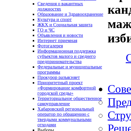
Сведения о вакантных
кан
должностях
Образование и Здравоохранение
маж
Культура и спорт
ЖКХ и Социальная защита
ГО и ЧС
изб
Объявления и новости
Интернет приемная
Фотогалерея
Информационная поддержка
субъектов малого и среднего
предпринимательства
Федеральные и муниципальные
программы
Прокурор разъясняет
Приоритетный проект
Сове
«Формирование комфортной
городской среды»
Пред
Территориальное общественное
самоуправление
Хабаровский региональный
Стру
оператор по обращению с
твердыми коммунальными
Реше
отходами
Выборы