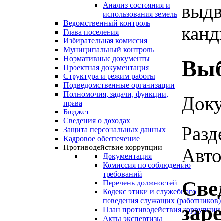
выдв
Анализ состояния и
использования земель
Ведомственный контроль
канд
Глава поселения
Избирательная комиссия
Муниципальный контроль
Нормативные документы
Выб
Проектная документация
Структура и режим работы
Подведомственные организации
Полномочия, задачи, функции,
Доку
права
Бюджет
Сведения о доходах
Разд
Защита персональных данных
Кадровое обеспечение
Противодействие коррупции
Авто
Документация
Комиссия по соблюдению
требований
Све
Перечень должностей
Кодекс этики и служебного
поведения служащих (работников)
зар
План противодействия коррупции
Акты экспертизы