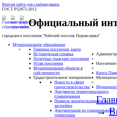
Версия сайта для слабовидящих
ГОСТ Р52872-2012
Официальный инт
городского поселения "Рабочий поселок Переяславка"
Муниципальное образование
Границы поселения, карта
Историческая справка
Администр
Почетные граждане поселения
Устав поселения
Населению
Муниципальные объекты в
собственности
Книга Пам
Градостроительное зонирование
Муниципал
Новости в сфере
градостроительства
Муниципал
Документы территориального
Глав
планирования
Правила землепользования и
застройки
→
В
Документация по планированию
территории