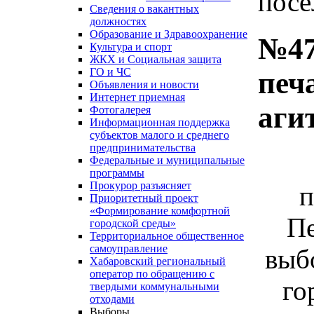
посе
Сведения о вакантных
должностях
Образование и Здравоохранение
№47
Культура и спорт
ЖКХ и Социальная защита
ГО и ЧС
печ
Объявления и новости
Интернет приемная
аги
Фотогалерея
Информационная поддержка
субъектов малого и среднего
предпринимательства
Федеральные и муниципальные
программы
Прокурор разъясняет
п
Приоритетный проект
«Формирование комфортной
Пе
городской среды»
Территориальное общественное
самоуправление
выб
Хабаровский региональный
оператор по обращению с
го
твердыми коммунальными
отходами
Выборы