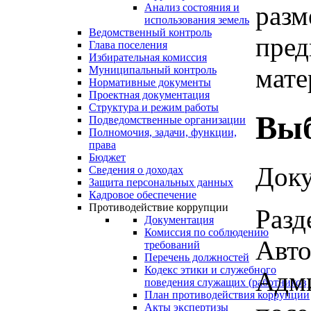
разм
Анализ состояния и
использования земель
Ведомственный контроль
пред
Глава поселения
Избирательная комиссия
мате
Муниципальный контроль
Нормативные документы
Проектная документация
Структура и режим работы
Выб
Подведомственные организации
Полномочия, задачи, функции,
права
Бюджет
Доку
Сведения о доходах
Защита персональных данных
Кадровое обеспечение
Противодействие коррупции
Разд
Документация
Комиссия по соблюдению
Авто
требований
Перечень должностей
Кодекс этики и служебного
Адми
поведения служащих (работников)
План противодействия коррупции
Акты экспертизы