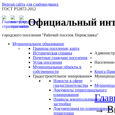
Версия сайта для слабовидящих
ГОСТ Р52872-2012
Официальный инт
городского поселения "Рабочий поселок Переяславка"
Муниципальное образование
Границы поселения, карта
Историческая справка
Администр
Почетные граждане поселения
Устав поселения
Населению
Муниципальные объекты в
собственности
Книга Пам
Градостроительное зонирование
Муниципал
Новости в сфере
градостроительства
Муниципал
Документы территориального
Глав
планирования
Правила землепользования и
застройки
→
В
Документация по планированию
территории