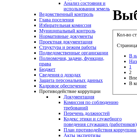
Анализ состояния и
использования земель
Выб
Ведомственный контроль
Глава поселения
Избирательная комиссия
Муниципальный контроль
Кол-во с
Нормативные документы
Проектная документация
Страница 
Структура и режим работы
Подведомственные организации
В н
Полномочия, задачи, функции,
Наз
права
1
Бюджет
2
Сведения о доходах
Впе
Защита персональных данных
В к
Кадровое обеспечение
Противодействие коррупции
Документация
Комиссия по соблюдению
требований
Перечень должностей
Кодекс этики и служебного
поведения служащих (работников)
План противодействия коррупции
Акты экспертизы