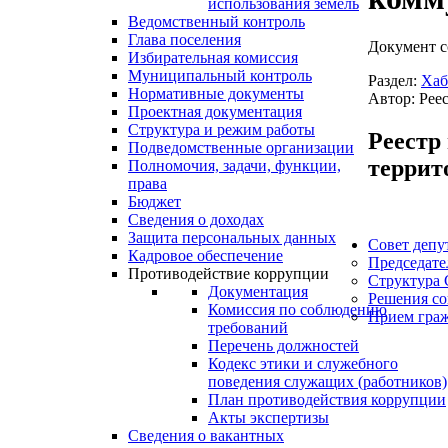
использования земель
Ведомственный контроль
Глава поселения
Документ с
Избирательная комиссия
Муниципальный контроль
Раздел:
Хаб
Нормативные документы
Автор: Рее
Проектная документация
Структура и режим работы
Реестр
Подведомственные организации
террит
Полномочия, задачи, функции,
права
Бюджет
Сведения о доходах
Защита персональных данных
Совет депу
Кадровое обеспечение
Председате
Противодействие коррупции
Структура 
Документация
Решения со
Комиссия по соблюдению
Прием гра
требований
Перечень должностей
Кодекс этики и служебного
поведения служащих (работников)
План противодействия коррупции
Акты экспертизы
Сведения о вакантных