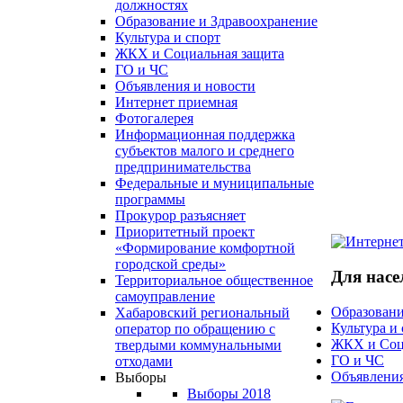
должностях
Образование и Здравоохранение
Культура и спорт
ЖКХ и Социальная защита
ГО и ЧС
Объявления и новости
Интернет приемная
Фотогалерея
Информационная поддержка
субъектов малого и среднего
предпринимательства
Федеральные и муниципальные
программы
Прокурор разъясняет
Приоритетный проект
«Формирование комфортной
городской среды»
Для насе
Территориальное общественное
самоуправление
Образовани
Хабаровский региональный
Культура и
оператор по обращению с
ЖКХ и Соц
твердыми коммунальными
ГО и ЧС
отходами
Объявления
Выборы
Выборы 2018