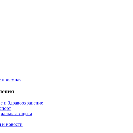
ления
е и Здравоохранение
 спорт
иальная защита
 и новости