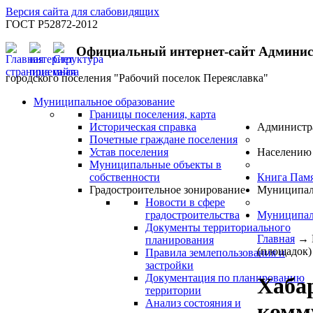
Версия сайта для слабовидящих
ГОСТ Р52872-2012
Официальный интернет-сайт Админи
городского поселения "Рабочий поселок Переяславка"
Муниципальное образование
Границы поселения, карта
Историческая справка
Администр
Почетные граждане поселения
Устав поселения
Населению
Муниципальные объекты в
собственности
Книга Пам
Градостроительное зонирование
Муниципал
Новости в сфере
градостроительства
Муниципал
Документы территориального
Главная
→
планирования
(площадок)
Правила землепользования и
застройки
Документация по планированию
Хаба
территории
Анализ состояния и
комм