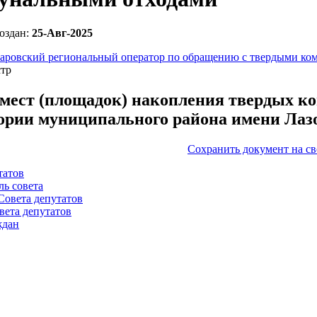
оздан:
25-Авг-2025
аровский региональный оператор по обращению с твердыми ко
стр
 мест (площадок) накопления твердых ко
ории муниципального района имени Лазо
Сохранить документ на с
татов
ль совета
Совета депутатов
вета депутатов
ждан