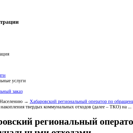
страции
ация
яти
ьные услуги
ьный заказ
Населению
→
Хабаровский региональный оператор по обраще
 накопления твердых коммунальных отходов (далее – ТКО) на ...
ровский региональный операто
унальными отходами