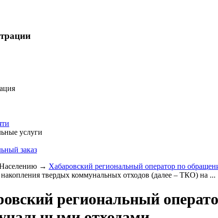
страции
ация
яти
ьные услуги
ьный заказ
Населению
→
Хабаровский региональный оператор по обраще
 накопления твердых коммунальных отходов (далее – ТКО) на ...
ровский региональный операто
унальными отходами