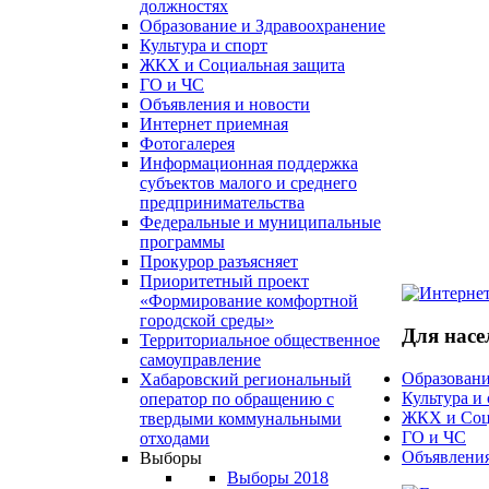
должностях
Образование и Здравоохранение
Культура и спорт
ЖКХ и Социальная защита
ГО и ЧС
Объявления и новости
Интернет приемная
Фотогалерея
Информационная поддержка
субъектов малого и среднего
предпринимательства
Федеральные и муниципальные
программы
Прокурор разъясняет
Приоритетный проект
«Формирование комфортной
городской среды»
Для насе
Территориальное общественное
самоуправление
Образовани
Хабаровский региональный
Культура и
оператор по обращению с
ЖКХ и Соц
твердыми коммунальными
ГО и ЧС
отходами
Объявления
Выборы
Выборы 2018