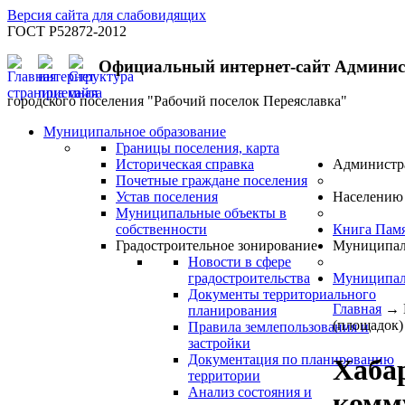
Версия сайта для слабовидящих
ГОСТ Р52872-2012
Официальный интернет-сайт Админи
городского поселения "Рабочий поселок Переяславка"
Муниципальное образование
Границы поселения, карта
Историческая справка
Администр
Почетные граждане поселения
Устав поселения
Населению
Муниципальные объекты в
собственности
Книга Пам
Градостроительное зонирование
Муниципал
Новости в сфере
градостроительства
Муниципал
Документы территориального
Главная
→
планирования
(площадок)
Правила землепользования и
застройки
Документация по планированию
Хаба
территории
Анализ состояния и
комм