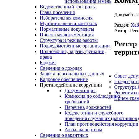
использования земель
Ведомственный контроль
Глава поселения
Документ с
Избирательная комиссия
Муниципальный контроль
Раздел:
Хаб
Нормативные документы
Автор: Рее
Проектная документация
Структура и режим работы
Реестр
Подведомственные организации
террит
Полномочия, задачи, функции,
права
Бюджет
Сведения о доходах
Защита персональных данных
Совет депу
Кадровое обеспечение
Председате
Противодействие коррупции
Структура 
Документация
Решения со
Комиссия по соблюдению
Прием гра
требований
Перечень должностей
Кодекс этики и служебного
поведения служащих (работников)
План противодействия коррупции
Акты экспертизы
Сведения о вакантных