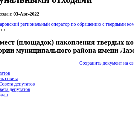
оздан:
03-Авг-2022
аровский региональный оператор по обращению с твердыми ко
стр
 мест (площадок) накопления твердых ко
ории муниципального района имени Лазо
Сохранить документ на с
татов
ль совета
Совета депутатов
вета депутатов
ждан