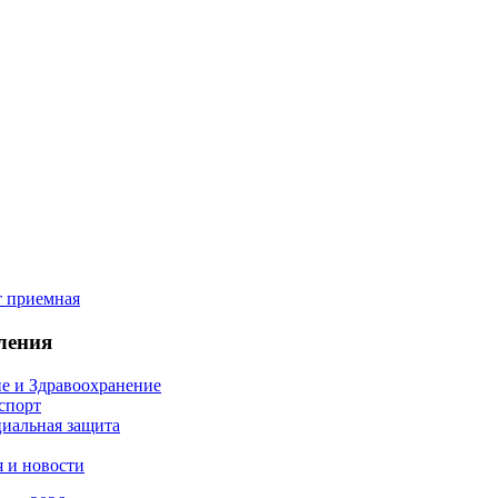
ления
е и Здравоохранение
 спорт
иальная защита
 и новости