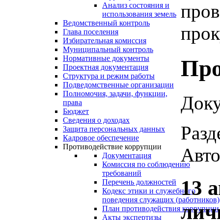
пров
Анализ состояния и
использования земель
Ведомственный контроль
прок
Глава поселения
Избирательная комиссия
Муниципальный контроль
Нормативные документы
Про
Проектная документация
Структура и режим работы
Подведомственные организации
Полномочия, задачи, функции,
Доку
права
Бюджет
Сведения о доходах
Разд
Защита персональных данных
Кадровое обеспечение
Противодействие коррупции
Авто
Документация
Комиссия по соблюдению
требований
13 
Перечень должностей
Кодекс этики и служебного
поведения служащих (работников)
лич
План противодействия коррупции
Акты экспертизы