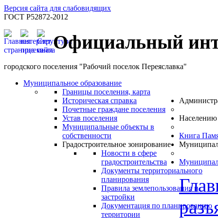
Версия сайта для слабовидящих
ГОСТ Р52872-2012
Официальный инт
городского поселения "Рабочий поселок Переяславка"
Муниципальное образование
Границы поселения, карта
Историческая справка
Администр
Почетные граждане поселения
Устав поселения
Населению
Муниципальные объекты в
собственности
Книга Пам
Градостроительное зонирование
Муниципал
Новости в сфере
градостроительства
Муниципал
Документы территориального
Глав
планирования
Правила землепользования и
застройки
разъ
Документация по планированию
территории