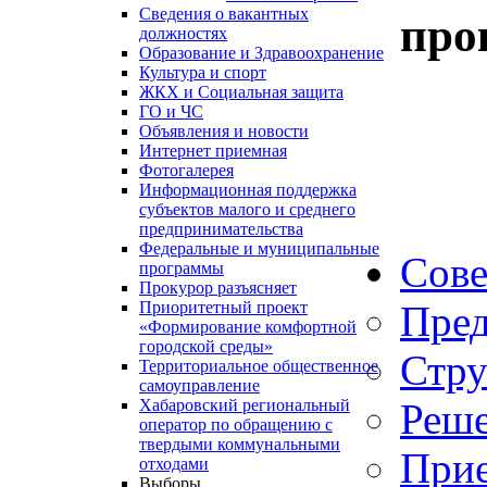
Сведения о вакантных
про
должностях
Образование и Здравоохранение
Культура и спорт
ЖКХ и Социальная защита
ГО и ЧС
Объявления и новости
Интернет приемная
Фотогалерея
Информационная поддержка
субъектов малого и среднего
предпринимательства
Федеральные и муниципальные
Сове
программы
Прокурор разъясняет
Пред
Приоритетный проект
«Формирование комфортной
городской среды»
Стру
Территориальное общественное
самоуправление
Реше
Хабаровский региональный
оператор по обращению с
твердыми коммунальными
Прие
отходами
Выборы