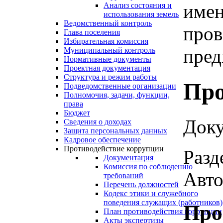
имен
Анализ состояния и
использования земель
Ведомственный контроль
пров
Глава поселения
Избирательная комиссия
пред
Муниципальный контроль
Нормативные документы
Проектная документация
Структура и режим работы
Про
Подведомственные организации
Полномочия, задачи, функции,
права
Бюджет
Доку
Сведения о доходах
Защита персональных данных
Кадровое обеспечение
Противодействие коррупции
Разд
Документация
Комиссия по соблюдению
Авто
требований
Перечень должностей
Кодекс этики и служебного
поведения служащих (работников)
Про
План противодействия коррупции
Акты экспертизы