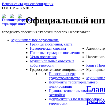
Версия сайта для слабовидящих
ГОСТ Р52872-2012
Официальный инт
городского поселения "Рабочий поселок Переяславка"
Муниципальное образование
Границы поселения, карта
Историческая справка
Администр
Почетные граждане поселения
Устав поселения
Населению
Муниципальные объекты в
собственности
Книга Пам
Градостроительное зонирование
Муниципал
Новости в сфере
градостроительства
Муниципал
Документы территориального
Глав
планирования
Правила землепользования и
застройки
разъ
Документация по планированию
территории