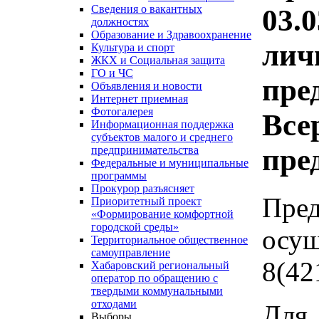
Сведения о вакантных
03.0
должностях
Образование и Здравоохранение
лич
Культура и спорт
ЖКХ и Социальная защита
ГО и ЧС
пре
Объявления и новости
Интернет приемная
Фотогалерея
Все
Информационная поддержка
субъектов малого и среднего
пре
предпринимательства
Федеральные и муниципальные
программы
Прокурор разъясняет
Пред
Приоритетный проект
«Формирование комфортной
городской среды»
осущ
Территориальное общественное
самоуправление
8(42
Хабаровский региональный
оператор по обращению с
твердыми коммунальными
отходами
Дл
Выборы