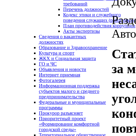
Доку
требований
Перечень должностей
Кодекс этики и служебного
Разд
поведения служащих (работников)
План противодействия коррупции
Авто
Акты экспертизы
Сведения о вакантных
должностях
Образование и Здравоохранение
Ста
Культура и спорт
ЖКХ и Социальная защита
ГО и ЧС
за 
Объявления и новости
Интернет приемная
нес
Фотогалерея
Информационная поддержка
субъектов малого и среднего
уго
предпринимательства
Федеральные и муниципальные
программы
кон
Прокурор разъясняет
Приоритетный проект
пов
«Формирование комфортной
городской среды»
Территориальное общественное