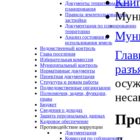
Книг
Документы территориального
планирования
Муни
Правила землепользования и
застройки
Документация по планированию
территории
Муни
Анализ состояния и
использования земель
Ведомственный контроль
Глав
Глава поселения
Избирательная комиссия
разъ
Муниципальный контроль
Нормативные документы
Проектная документация
осуж
Структура и режим работы
Подведомственные организации
неса
Полномочия, задачи, функции,
права
Бюджет
Сведения о доходах
Про
Защита персональных данных
Кадровое обеспечение
Противодействие коррупции
Документация
Комиссия по соблюдению