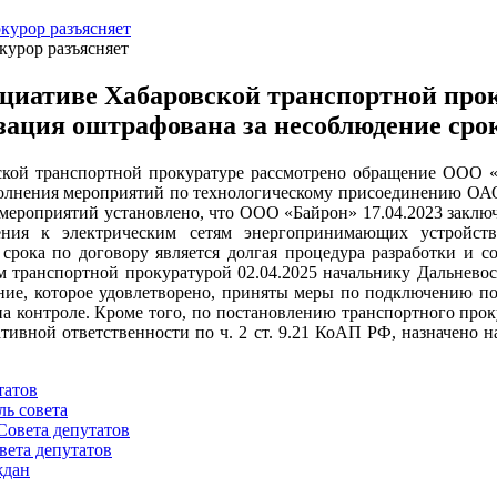
курор разъясняет
курор разъясняет
циативе Хабаровской транспортной про
зация оштрафована за несоблюдение сро
кой транспортной прокуратуре рассмотрено обращение ООО «
олнения мероприятий по технологическому присоединению ОАО
мероприятий установлено, что ООО «Байрон» 17.04.2023 заклю
ения к электрическим сетям энергопринимающих устройств
срока по договору является долгая процедура разработки и 
 транспортной прокуратурой 02.04.2025 начальнику Дальнев
ние, которое удовлетворено, приняты меры по подключению по
на контроле. Кроме того, по постановлению транспортного пр
тивной ответственности по ч. 2 ст. 9.21 КоАП РФ, назначено н
татов
ль совета
Совета депутатов
вета депутатов
ждан