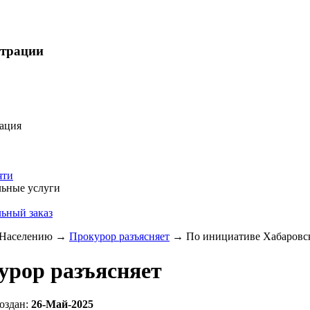
страции
ация
яти
ьные услуги
ьный заказ
Населению
→
Прокурор разъясняет
→
По инициативе Хабаровск
урор разъясняет
оздан:
26-Май-2025