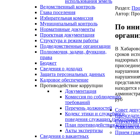
использования земель
Ведомственный контроль
Раздел:
Про
Глава поселения
Автор: Про
Избирательная комиссия
Муниципальный контроль
По ини
Нормативные документы
органи
Проектная документация
Структура и режим работы
Подведомственные организации
В Хабаровс
Полномочия, задачи, функции,
сроков исп
права
надзорных 
Бюджет
присоедин
Сведения о доходах
нарушения 
Защита персональных данных
нарушениям
Кадровое обеспечение
представле
Противодействие коррупции
находится 
Документация
администра
Комиссия по соблюдению
руб
требований
Перечень должностей
Совет депу
Кодекс этики и служебного
Председате
поведения служащих (работников)
Структура 
План противодействия коррупции
Решения со
Акты экспертизы
Прием гра
Сведения о вакантных