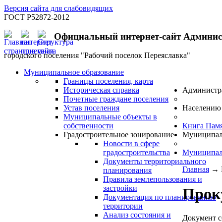
Версия сайта для слабовидящих
ГОСТ Р52872-2012
Официальный интернет-сайт Админи
городского поселения "Рабочий поселок Переяславка"
Муниципальное образование
Границы поселения, карта
Историческая справка
Администр
Почетные граждане поселения
Устав поселения
Населению
Муниципальные объекты в
собственности
Книга Пам
Градостроительное зонирование
Муниципал
Новости в сфере
градостроительства
Муниципал
Документы территориального
Главная
→
планирования
Правила землепользования и
застройки
Прок
Документация по планированию
территории
Анализ состояния и
Документ с