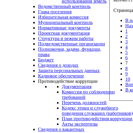
использования земель
Ведомственный контроль
Страница
Глава поселения
Избирательная комиссия
В н
Муниципальный контроль
Наз
Нормативные документы
1
Проектная документация
2
Структура и режим работы
3
Подведомственные организации
4
Полномочия, задачи, функции,
5
права
6
Бюджет
7
Сведения о доходах
8
Защита персональных данных
9
Кадровое обеспечение
10
Противодействие коррупции
Впе
Документация
В к
Комиссия по соблюдению
требований
Перечень должностей
Кодекс этики и служебного
поведения служащих (работников)
План противодействия коррупции
Акты экспертизы
Сведения о вакантных