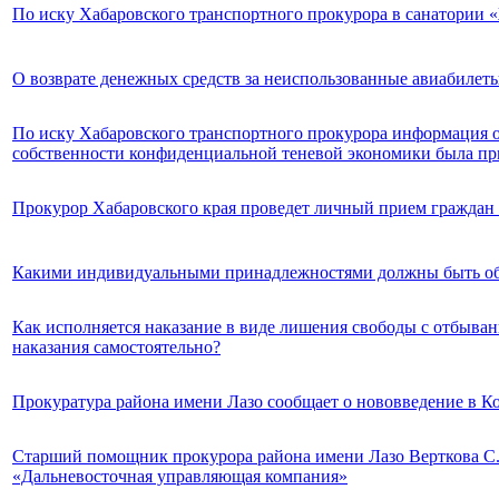
По иску Хабаровского транспортного прокурора в санатории
О возврате денежных средств за неиспользованные авиабилет
По иску Хабаровского транспортного прокурора информация о
собственности конфиденциальной теневой экономики была пр
Прокурор Хабаровского края проведет личный прием граждан 
Какими индивидуальными принадлежностями должны быть обе
Как исполняется наказание в виде лишения свободы с отбывани
наказания самостоятельно?
Прокуратура района имени Лазо сообщает о нововведение в 
Старший помощник прокурора района имени Лазо Верткова С.
«Дальневосточная управляющая компания»