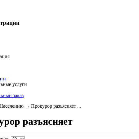
страции
ация
яти
ьные услуги
ьный заказ
Населению
→
Прокурор разъясняет ...
урор разъясняет
трок: