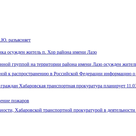
Ю. разъясняет
нка осужден житель п. Хор района имени Лазо
ванной группой на территории района имени Лазо осужден жител
нной к распространению в Российской Федерации информацию о
граждан Хабаровская транспортная прокуратура планирует 11.0
дение пожаров
ности, Хабаровской транспортной прокуратурой в деятельност