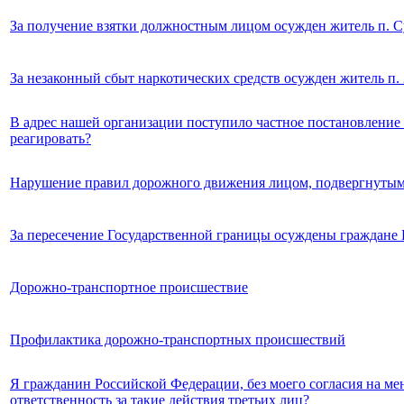
За получение взятки должностным лицом осужден житель п. С
За незаконный сбыт наркотических средств осужден житель п.
В адрес нашей организации поступило частное постановление
реагировать?
Нарушение правил дорожного движения лицом, подвергнуты
За пересечение Государственной границы осуждены граждане
Дорожно-транспортное происшествие
Профилактика дорожно-транспортных происшествий
Я гражданин Российской Федерации, без моего согласия на ме
ответственность за такие действия третьих лиц?