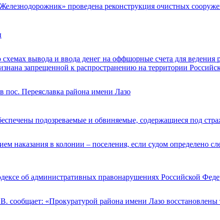
 «Железнодорожник» проведена реконструкция очистных сооруж
ы
 схемах вывода и ввода денег на оффшорные счета для ведения
изнана запрещенной к распространению на территории Российс
в пос. Переяславка района имени Лазо
спечены подозреваемые и обвиняемые, содержащиеся под стра
ем наказания в колонии – поселения, если судом определено сл
Кодексе об административных правонарушениях Российской Фед
В. сообщает: «Прокуратурой района имени Лазо восстановлены