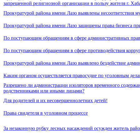
запрещенной религиозной организации в пользу жителя г. Хаб
Прокуратурой района имени Лазо выявлены несоответствия 
Прокуратурой района имени Лазо защищены права бизнеса пр
По поступающим обращениям в сфере административных пра
По поступающим обращениям в сфере противодействия корру
Прокуратурой района имени Лазо выявлено бездействие адми
Каким органом осуществляется правосудие по уголовным дел
Разрешено ли администрации изоляторов временного содержан
родственниками или иными лицами?
Для родителей и их несовершеннолетних детей!
Права свидетеля в уголовном процессе
За незаконную рубку лесных насаждений осужден житель рай