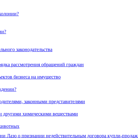
колонии?
ии?
льного законодательства
ядка рассмотрения обращений граждан
ектов бизнеса на имущество
ждении?
одителями, законными представителями
и и другими химическими веществами
 животных
ени Лазо о признании недействительным договора купли-продажи