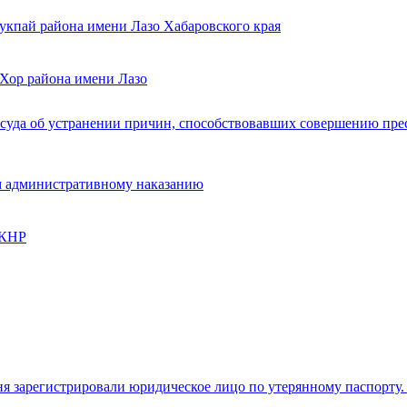
укпай района имени Лазо Хабаровского края
 Хор района имени Лазо
 суда об устранении причин, способствовавших совершению пре
м административному наказанию
 КНР
ня зарегистрировали юридическое лицо по утерянному паспорту.