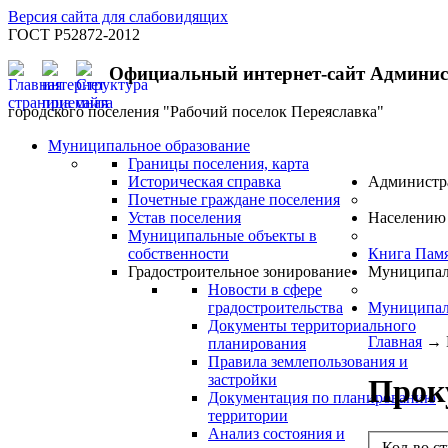
Версия сайта для слабовидящих
ГОСТ Р52872-2012
Официальный интернет-сайт Админи
городского поселения "Рабочий поселок Переяславка"
Муниципальное образование
Границы поселения, карта
Историческая справка
Администр
Почетные граждане поселения
Устав поселения
Населению
Муниципальные объекты в
собственности
Книга Пам
Градостроительное зонирование
Муниципал
Новости в сфере
градостроительства
Муниципал
Документы территориального
Главная
→
планирования
Правила землепользования и
застройки
Прок
Документация по планированию
территории
Анализ состояния и
Кол-во с