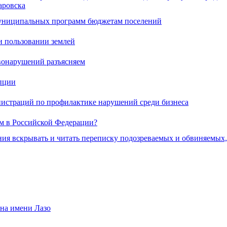
аровска
муниципальных программ бюджетам поселений
и пользовании землей
вонарушений разъясняем
пции
нистраций по профилактике нарушений среди бизнеса
ам в Российской Федерации?
ия вскрывать и читать переписку подозреваемых и обвиняемых
она имени Лазо