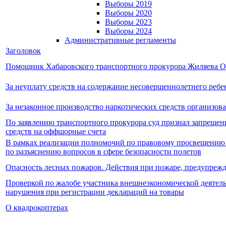
Выборы 2019
Выборы 2020
Выборы 2023
Выборы 2024
Административные регламенты
Заголовок
Помощник Хабаровского транспортного прокурора Жиляева О.
За неуплату средств на содержание несовершеннолетнего ребе
За незаконное производство наркотических средств организо
По заявлению транспортного прокурора суд признал запреще
средств на оффшорные счета
В рамках реализации полномочий по правовому просвещению 
по разъяснению вопросов в сфере безопасности полетов
Опасность лесных пожаров. Действия при пожаре, предупреж
Проверкой по жалобе участника внешнеэкономической деятель
нарушения при регистрации деклараций на товары
О квадрокоптерах