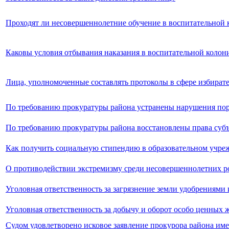
Проходят ли несовершеннолетние обучение в воспитательной 
Каковы условия отбывания наказания в воспитательной колон
Лица, уполномоченные составлять протоколы в сфере избирате
По требованию прокуратуры района устранены нарушения пор
По требованию прокуратуры района восстановлены права субъ
Как получить социальную стипендию в образовательном учре
О противодействии экстремизму среди несовершеннолетних р
Уголовная ответственность за загрязнение земли удобрениям
Уголовная ответственность за добычу и оборот особо ценных
Судом удовлетворено исковое заявление прокурора района им