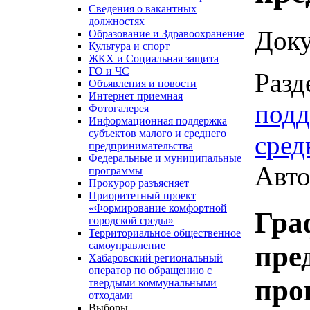
Сведения о вакантных
должностях
Доку
Образование и Здравоохранение
Культура и спорт
ЖКХ и Социальная защита
ГО и ЧС
Разд
Объявления и новости
Интернет приемная
подд
Фотогалерея
Информационная поддержка
субъектов малого и среднего
сред
предпринимательства
Федеральные и муниципальные
Авто
программы
Прокурор разъясняет
Приоритетный проект
«Формирование комфортной
Гра
городской среды»
Территориальное общественное
самоуправление
пре
Хабаровский региональный
оператор по обращению с
про
твердыми коммунальными
отходами
Выборы