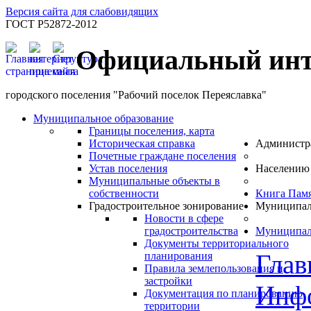
Версия сайта для слабовидящих
ГОСТ Р52872-2012
Официальный инт
городского поселения "Рабочий поселок Переяславка"
Муниципальное образование
Границы поселения, карта
Историческая справка
Администр
Почетные граждане поселения
Устав поселения
Населению
Муниципальные объекты в
собственности
Книга Пам
Градостроительное зонирование
Муниципал
Новости в сфере
градостроительства
Муниципал
Документы территориального
Глав
планирования
Правила землепользования и
застройки
Инф
Документация по планированию
территории