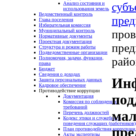
субъ
Анализ состояния и
использования земель
Ведомственный контроль
пред
Глава поселения
Избирательная комиссия
пров
Муниципальный контроль
Нормативные документы
Проектная документация
пред
Структура и режим работы
Подведомственные организации
райо
Полномочия, задачи, функции,
права
Бюджет
Сведения о доходах
Ин
Защита персональных данных
Кадровое обеспечение
Противодействие коррупции
под
Документация
Комиссия по соблюдению
требований
мал
Перечень должностей
Кодекс этики и служебного
поведения служащих (работников)
пре
План противодействия коррупции
Акты экспертизы