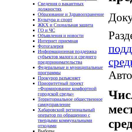
Сведения о вакантных
должностях
Доку
Образование и Здравоохранение
Культура и спорт
ЖКХ и Социальная защита
ГО и ЧС
Разд
Объявления и новости
Интернет приемная
подд
Фотогалерея
Информационная поддержка
субъектов малого и среднего
сред
предпринимательства
Федеральные и муниципальные
Авто
программы
Прокурор разъясняет
Приоритетный проект
«Формирование комфортной
Чис
городской среды»
Территориальное общественное
самоуправление
мес
Хабаровский региональный
оператор по обращению с
сре
твердыми коммунальными
отходами
Выборы