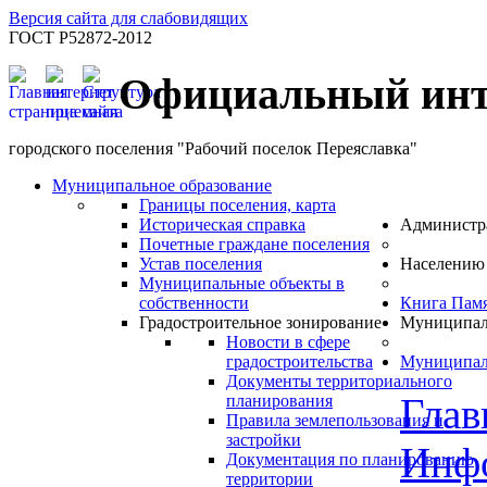
Версия сайта для слабовидящих
ГОСТ Р52872-2012
Официальный инт
городского поселения "Рабочий поселок Переяславка"
Муниципальное образование
Границы поселения, карта
Историческая справка
Администр
Почетные граждане поселения
Устав поселения
Населению
Муниципальные объекты в
собственности
Книга Пам
Градостроительное зонирование
Муниципал
Новости в сфере
градостроительства
Муниципал
Документы территориального
Глав
планирования
Правила землепользования и
застройки
Инф
Документация по планированию
территории