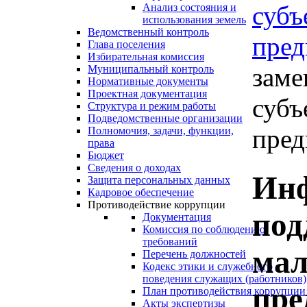
субъ
Анализ состояния и
использования земель
Ведомственный контроль
пред
Глава поселения
Избирательная комиссия
заме
Муниципальный контроль
Нормативные документы
Проектная документация
субъ
Структура и режим работы
Подведомственные организации
пред
Полномочия, задачи, функции,
права
Бюджет
Сведения о доходах
Ин
Защита персональных данных
Кадровое обеспечение
Противодействие коррупции
под
Документация
Комиссия по соблюдению
требований
мал
Перечень должностей
Кодекс этики и служебного
поведения служащих (работников)
пре
План противодействия коррупции
Акты экспертизы