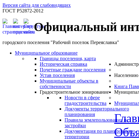
Версия сайта для слабовидящих
ГОСТ Р52872-2012
Официальный инт
городского поселения "Рабочий поселок Переяславка"
Муниципальное образование
Границы поселения, карта
Историческая справка
Администр
Почетные граждане поселения
Устав поселения
Населению
Муниципальные объекты в
собственности
Книга Пам
Градостроительное зонирование
Муниципал
Новости в сфере
градостроительства
Муниципал
Документы территориального
Глав
планирования
Правила землепользования и
застройки
Объя
Документация по планированию
территории