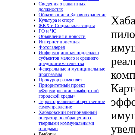
Сведения о вакантных
должностях
Образование и Здравоохранение
Хаба
Культура и спорт
ЖКХ и Социальная защита
пил
ГО и ЧС
Объявления и новости
Интернет приемная
иму
Фотогалерея
Информационная поддержка
реа
субъектов малого и среднего
предпринимательства
Федеральные и муниципальные
ко
программы
Прокурор разъясняет
Карт
Приоритетный проект
«Формирование комфортной
городской среды»
эфф
Территориальное общественное
самоуправление
иму
Хабаровский региональный
оператор по обращению с
твердыми коммунальными
уве
отходами
Выборы