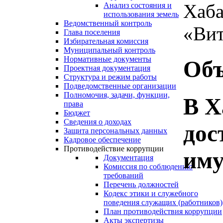
Хаба
Анализ состояния и
использования земель
Ведомственный контроль
«Вит
Глава поселения
Избирательная комиссия
Муниципальный контроль
Нормативные документы
Объ
Проектная документация
Структура и режим работы
Подведомственные организации
Полномочия, задачи, функции,
В Х
права
Бюджет
Сведения о доходах
дос
Защита персональных данных
Кадровое обеспечение
Противодействие коррупции
иму
Документация
Комиссия по соблюдению
требований
Перечень должностей
Кодекс этики и служебного
поведения служащих (работников)
План противодействия коррупции
Акты экспертизы