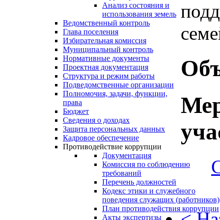
подд
Анализ состояния и
использования земель
Ведомственный контроль
семей
Глава поселения
Избирательная комиссия
Муниципальный контроль
Нормативные документы
Объ
Проектная документация
Структура и режим работы
Подведомственные организации
Полномочия, задачи, функции,
Мер
права
Бюджет
Сведения о доходах
уча
Защита персональных данных
Кадровое обеспечение
Противодействие коррупции
Документация
Комиссия по соблюдению
требований
Перечень должностей
Кодекс этики и служебного
поведения служащих (работников)
План противодействия коррупции
< На
Акты экспертизы