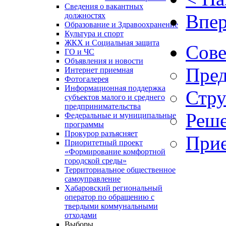
Сведения о вакантных
Впер
должностях
Образование и Здравоохранение
Культура и спорт
ЖКХ и Социальная защита
Сове
ГО и ЧС
Объявления и новости
Пред
Интернет приемная
Фотогалерея
Информационная поддержка
Стру
субъектов малого и среднего
предпринимательства
Реше
Федеральные и муниципальные
программы
Прокурор разъясняет
Прие
Приоритетный проект
«Формирование комфортной
городской среды»
Территориальное общественное
самоуправление
Хабаровский региональный
оператор по обращению с
твердыми коммунальными
отходами
Выборы