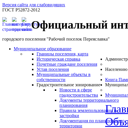
Версия сайта для слабовидящих
ГОСТ Р52872-2012
Официальный инт
городского поселения "Рабочий поселок Переяславка"
Муниципальное образование
Границы поселения, карта
Историческая справка
Администр
Почетные граждане поселения
Устав поселения
Населению
Муниципальные объекты в
собственности
Книга Пам
Градостроительное зонирование
Муниципал
Новости в сфере
градостроительства
Муниципал
Документы территориального
Глав
планирования
Правила землепользования и
застройки
Объя
Документация по планированию
территории