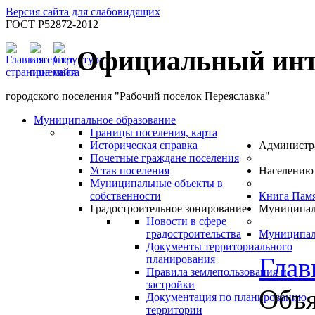
Версия сайта для слабовидящих
ГОСТ Р52872-2012
Официальный инт
городского поселения "Рабочий поселок Переяславка"
Муниципальное образование
Границы поселения, карта
Историческая справка
Администр
Почетные граждане поселения
Устав поселения
Населению
Муниципальные объекты в
собственности
Книга Пам
Градостроительное зонирование
Муниципал
Новости в сфере
градостроительства
Муниципал
Документы территориального
Глав
планирования
Правила землепользования и
застройки
Объя
Документация по планированию
территории