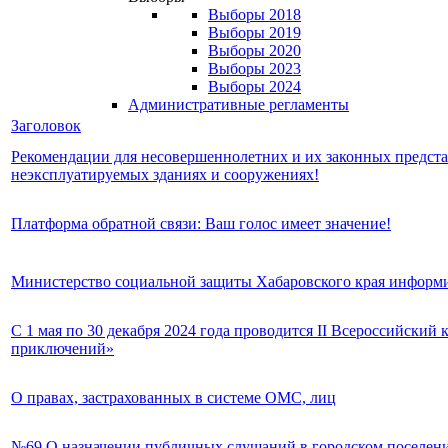
Выборы 2018
Выборы 2019
Выборы 2020
Выборы 2023
Выборы 2024
Административные регламенты
Заголовок
Рекомендации для несовершеннолетних и их законных предста
неэксплуатируемых зданиях и сооружениях!
Платформа обратной связи: Ваш голос имеет значение!
Министерство социальной защиты Хабаровского края информ
С 1 мая по 30 декабря 2024 года проводится II Всероссийский
приключений»
О правах, застрахованных в системе ОМС, лиц
№69 О назначении публичных слушаний в городском поселени