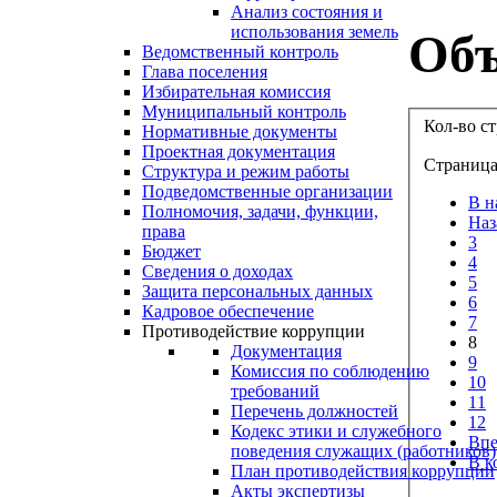
Анализ состояния и
использования земель
Объ
Ведомственный контроль
Глава поселения
Избирательная комиссия
Муниципальный контроль
Кол-во с
Нормативные документы
Проектная документация
Страница
Структура и режим работы
Подведомственные организации
В н
Полномочия, задачи, функции,
Наз
права
3
Бюджет
4
Сведения о доходах
5
Защита персональных данных
6
Кадровое обеспечение
7
Противодействие коррупции
8
Документация
9
Комиссия по соблюдению
10
требований
11
Перечень должностей
12
Кодекс этики и служебного
Впе
поведения служащих (работников)
В к
План противодействия коррупции
Акты экспертизы