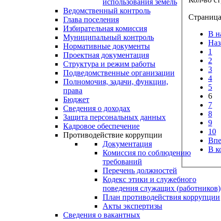
использования земель
Ведомственный контроль
Страница
Глава поселения
Избирательная комиссия
В н
Муниципальный контроль
Наз
Нормативные документы
1
Проектная документация
2
Структура и режим работы
3
Подведомственные организации
4
Полномочия, задачи, функции,
5
права
6
Бюджет
7
Сведения о доходах
8
Защита персональных данных
9
Кадровое обеспечение
10
Противодействие коррупции
Впе
Документация
В к
Комиссия по соблюдению
требований
Перечень должностей
Кодекс этики и служебного
поведения служащих (работников)
План противодействия коррупции
Акты экспертизы
Сведения о вакантных