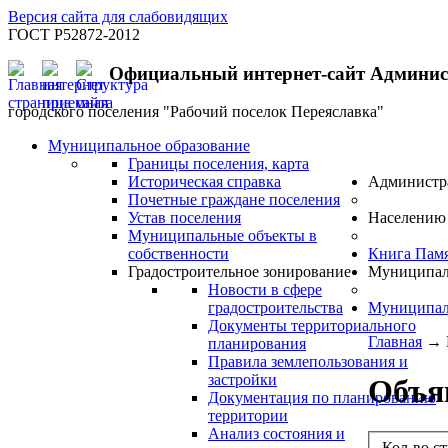
Версия сайта для слабовидящих
ГОСТ Р52872-2012
Официальный интернет-сайт Админи
городского поселения "Рабочий поселок Переяславка"
Муниципальное образование
Границы поселения, карта
Историческая справка
Администр
Почетные граждане поселения
Устав поселения
Населению
Муниципальные объекты в
собственности
Книга Пам
Градостроительное зонирование
Муниципал
Новости в сфере
градостроительства
Муниципал
Документы территориального
Главная
→
планирования
Правила землепользования и
застройки
Объя
Документация по планированию
территории
Анализ состояния и
Кол-во с