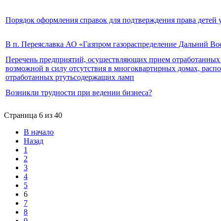
Порядок оформления справок для подтверждения права детей 
В п. Переяславка АО «Газпром газораспределение Дальний Во
Перечень предприятий, осуществляющих прием отработанных рт
возможной в силу отсутствия в многоквартирных домах, расп
отработанных ртутьсодержащих ламп
Возникли трудности при ведении бизнеса?
Страница 6 из 40
В начало
Назад
1
2
3
4
5
6
7
8
9