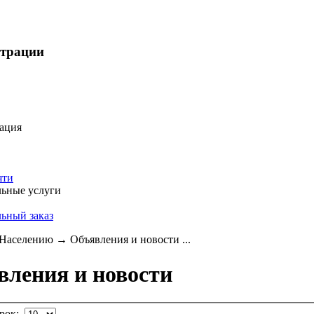
страции
ация
яти
ьные услуги
ьный заказ
Населению
→
Объявления и новости ...
вления и новости
трок: