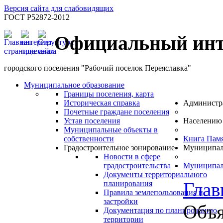
Версия сайта для слабовидящих
ГОСТ Р52872-2012
Официальный инт
городского поселения "Рабочий поселок Переяславка"
Муниципальное образование
Границы поселения, карта
Историческая справка
Администр
Почетные граждане поселения
Устав поселения
Населению
Муниципальные объекты в
собственности
Книга Пам
Градостроительное зонирование
Муниципал
Новости в сфере
градостроительства
Муниципал
Документы территориального
Глав
планирования
Правила землепользования и
застройки
Объя
Документация по планированию
территории