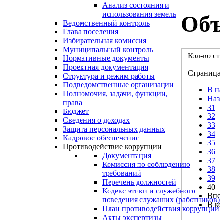
Анализ состояния и
использования земель
Объ
Ведомственный контроль
Глава поселения
Избирательная комиссия
Муниципальный контроль
Кол-во с
Нормативные документы
Проектная документация
Страница
Структура и режим работы
Подведомственные организации
В н
Полномочия, задачи, функции,
Наз
права
31
Бюджет
32
Сведения о доходах
33
Защита персональных данных
34
Кадровое обеспечение
35
Противодействие коррупции
36
Документация
37
Комиссия по соблюдению
38
требований
39
Перечень должностей
40
Кодекс этики и служебного
Впе
поведения служащих (работников)
В к
План противодействия коррупции
Акты экспертизы