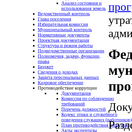
про
Анализ состояния и
использования земель
Ведомственный контроль
утра
Глава поселения
Избирательная комиссия
адми
Муниципальный контроль
Нормативные документы
Проектная документация
Структура и режим работы
Фед
Подведомственные организации
Полномочия, задачи, функции,
права
му
Бюджет
Сведения о доходах
Защита персональных данных
пр
Кадровое обеспечение
Противодействие коррупции
Документация
Комиссия по соблюдению
Доку
требований
Перечень должностей
Кодекс этики и служебного
поведения служащих (работников)
Разд
План противодействия коррупции
Акты экспертизы