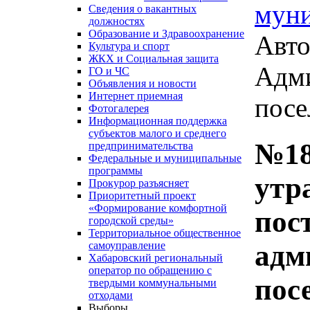
мун
Сведения о вакантных
должностях
Образование и Здравоохранение
Авто
Культура и спорт
ЖКХ и Социальная защита
Адми
ГО и ЧС
Объявления и новости
Интернет приемная
посе
Фотогалерея
Информационная поддержка
субъектов малого и среднего
№18
предпринимательства
Федеральные и муниципальные
программы
утр
Прокурор разъясняет
Приоритетный проект
«Формирование комфортной
пос
городской среды»
Территориальное общественное
адм
самоуправление
Хабаровский региональный
оператор по обращению с
пос
твердыми коммунальными
отходами
Выборы