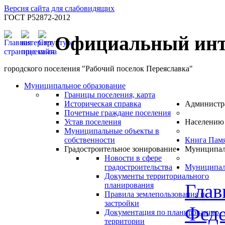
Версия сайта для слабовидящих
ГОСТ Р52872-2012
Официальный инт
городского поселения "Рабочий поселок Переяславка"
Муниципальное образование
Границы поселения, карта
Историческая справка
Администр
Почетные граждане поселения
Устав поселения
Населению
Муниципальные объекты в
собственности
Книга Пам
Градостроительное зонирование
Муниципал
Новости в сфере
градостроительства
Муниципал
Документы территориального
Глав
планирования
Правила землепользования и
застройки
Феде
Документация по планированию
территории