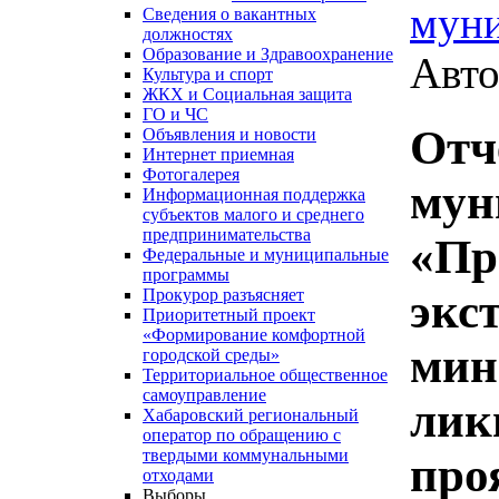
мун
Сведения о вакантных
должностях
Образование и Здравоохранение
Авто
Культура и спорт
ЖКХ и Социальная защита
ГО и ЧС
Отч
Объявления и новости
Интернет приемная
Фотогалерея
мун
Информационная поддержка
субъектов малого и среднего
предпринимательства
«Пр
Федеральные и муниципальные
программы
экс
Прокурор разъясняет
Приоритетный проект
«Формирование комфортной
мин
городской среды»
Территориальное общественное
самоуправление
лик
Хабаровский региональный
оператор по обращению с
твердыми коммунальными
про
отходами
Выборы