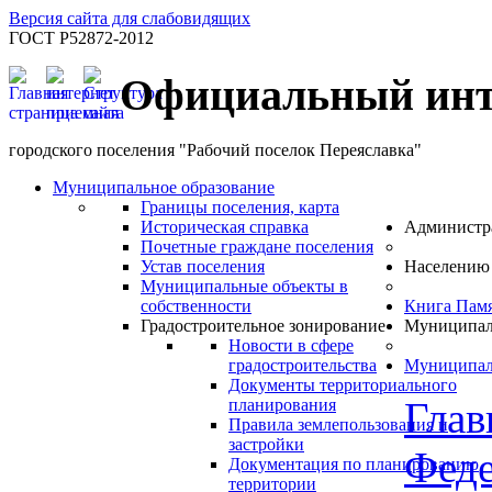
Версия сайта для слабовидящих
ГОСТ Р52872-2012
Официальный инт
городского поселения "Рабочий поселок Переяславка"
Муниципальное образование
Границы поселения, карта
Историческая справка
Администр
Почетные граждане поселения
Устав поселения
Населению
Муниципальные объекты в
собственности
Книга Пам
Градостроительное зонирование
Муниципал
Новости в сфере
градостроительства
Муниципал
Документы территориального
Глав
планирования
Правила землепользования и
застройки
Феде
Документация по планированию
территории