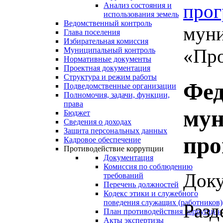
про
Анализ состояния и
использования земель
Ведомственный контроль
мун
Глава поселения
Избирательная комиссия
«Про
Муниципальный контроль
Нормативные документы
Проектная документация
Структура и режим работы
Фед
Подведомственные организации
Полномочия, задачи, функции,
права
му
Бюджет
Сведения о доходах
Защита персональных данных
пр
Кадровое обеспечение
Противодействие коррупции
Документация
Комиссия по соблюдению
Доку
требований
Перечень должностей
Кодекс этики и служебного
поведения служащих (работников)
Разд
План противодействия коррупции
Акты экспертизы