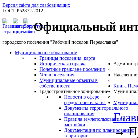
Версия сайта для слабовидящих
ГОСТ Р52872-2012
Официальный инт
городского поселения "Рабочий поселок Переяславка"
Муниципальное образование
Границы поселения, карта
Историческая справка
Администр
Почетные граждане поселения
Устав поселения
Населению
Муниципальные объекты в
собственности
Книга Пам
Градостроительное зонирование
Муниципал
Новости в сфере
градостроительства
Муниципал
Документы территориального
Глав
планирования
Правила землепользования и
застройки
→
П
Документация по планированию
территории