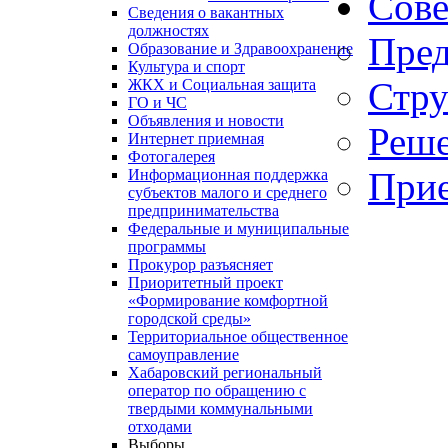
Сове
Сведения о вакантных
должностях
Пред
Образование и Здравоохранение
Культура и спорт
Стру
ЖКХ и Социальная защита
ГО и ЧС
Объявления и новости
Реше
Интернет приемная
Фотогалерея
Прие
Информационная поддержка
субъектов малого и среднего
предпринимательства
Федеральные и муниципальные
программы
Прокурор разъясняет
Приоритетный проект
«Формирование комфортной
городской среды»
Территориальное общественное
самоуправление
Хабаровский региональный
оператор по обращению с
твердыми коммунальными
отходами
Выборы