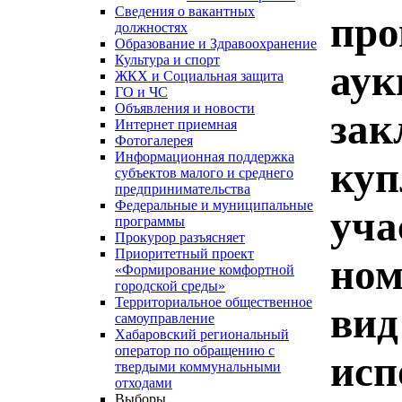
Сведения о вакантных
про
должностях
Образование и Здравоохранение
Культура и спорт
аук
ЖКХ и Социальная защита
ГО и ЧС
Объявления и новости
зак
Интернет приемная
Фотогалерея
Информационная поддержка
куп
субъектов малого и среднего
предпринимательства
Федеральные и муниципальные
уча
программы
Прокурор разъясняет
Приоритетный проект
ном
«Формирование комфортной
городской среды»
Территориальное общественное
вид
самоуправление
Хабаровский региональный
оператор по обращению с
исп
твердыми коммунальными
отходами
Выборы