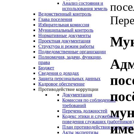
посе
Анализ состояния и
использования земель
Ведомственный контроль
Пере
Глава поселения
Избирательная комиссия
Муниципальный контроль
Нормативные документы
Мун
Проектная документация
Структура и режим работы
Подведомственные организации
Полномочия, задачи, функции,
Адм
права
Бюджет
Сведения о доходах
пос
Защита персональных данных
Кадровое обеспечение
Противодействие коррупции
пос
Документация
Комиссия по соблюдению
требований
мун
Перечень должностей
Кодекс этики и служебного
поведения служащих (работников)
име
План противодействия коррупции
Акты экспертизы