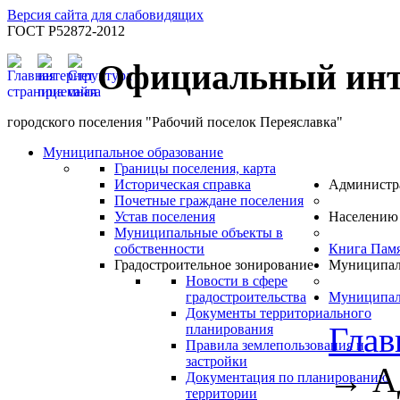
Версия сайта для слабовидящих
ГОСТ Р52872-2012
Официальный инт
городского поселения "Рабочий поселок Переяславка"
Муниципальное образование
Границы поселения, карта
Историческая справка
Администр
Почетные граждане поселения
Устав поселения
Населению
Муниципальные объекты в
собственности
Книга Пам
Градостроительное зонирование
Муниципал
Новости в сфере
градостроительства
Муниципал
Документы территориального
Глав
планирования
Правила землепользования и
застройки
→
А
Документация по планированию
территории