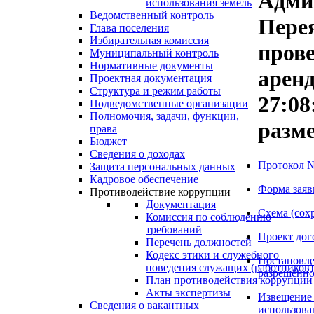
Адми
использования земель
Ведомственный контроль
Пере
Глава поселения
Избирательная комиссия
прове
Муниципальный контроль
Нормативные документы
арен
Проектная документация
Структура и режим работы
27:08
Подведомственные организации
Полномочия, задачи, функции,
разм
права
Бюджет
Сведения о доходах
Протокол №1
Защита персональных данных
Кадровое обеспечение
Форма заяв
Противодействие коррупции
Документация
Схема (сох
Комиссия по соблюдению
требований
Проект дог
Перечень должностей
Кодекс этики и служебного
Постановле
поведения служащих (работников)
разрешённо
План противодействия коррупции
Акты экспертизы
Извещение
Сведения о вакантных
использова