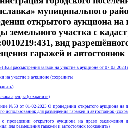
нистрация городского поселен
яславка» муниципального райо
дении открытого аукциона на 
ды земельного участка с када
:0010219:431, вид разрешённог
ещения гаражей и автостоянок
3/23 рассмотрения заявок на участие в аукционе от 07-03-2023 г
ки на участие в аукционе (сохранить)
ранить)
овора аренды (сохранить)
ние №53 от 01-02-2023 О проведении открытого аукциона на п
го использования:
для размещения гаражей и автостоянок
(сохра
 о проведении открытого аукциона на право заключения д
ния: для размещения гаражей и автостоянок (сохранить)