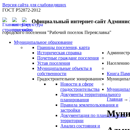
Версия сайта для слабовидящих
ГОСТ Р52872-2012
Официальный интернет-сайт Админи
городского поселения "Рабочий поселок Переяславка"
Муниципальное образование
Границы поселения, карта
Историческая справка
Администр
Почетные граждане поселения
Устав поселения
Населению
Муниципальные объекты в
собственности
Книга Пам
Градостроительное зонирование
Муниципал
Новости в сфере
градостроительства
Муниципал
Документы территориального
Главная
→
планирования
Правила землепользования и
застройки
Муни
Документация по планированию
территории
Анализ состояния и