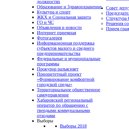
должностях
Образование и Здравоохранение
Совет депу
Культура и спорт
Председате
ЖКХ и Социальная защита
Структура 
ГО и ЧС
Решения со
Объявления и новости
Прием гра
Интернет приемная
Фотогалерея
Информационная поддержка
субъектов малого и среднего
предпринимательства
Федеральные и муниципальные
программы
Прокурор разъясняет
Приоритетный проект
«Формирование комфортной
городской среды»
Территориальное общественное
самоуправление
Хабаровский региональный
оператор по обращению с
твердыми коммунальными
отходами
Выборы
Выборы 2018